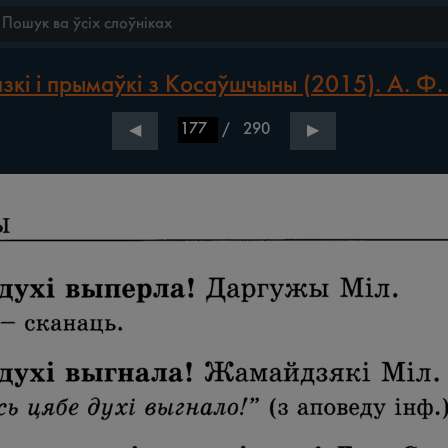
зкі і прымаўкі з Косаўшчыны (2015). А. Ф.
/
290
◀
▶