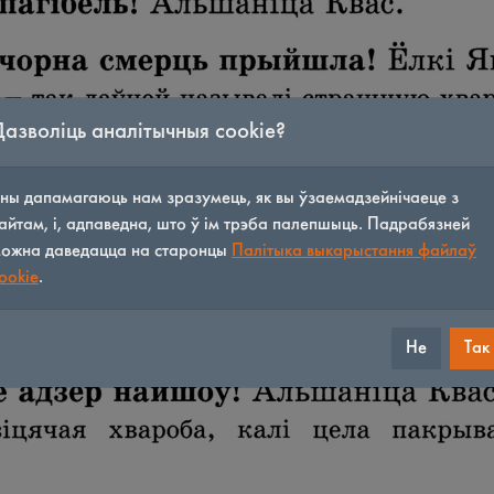
Дазволіць аналітычныя cookie?
ны дапамагаюць нам зразумець, як вы ўзаемадзейнічаеце з
айтам, і, адпаведна, што ў ім трэба палепшыць. Падрабязней
ожна даведацца на старонцы
Палітыка выкарыстання файлаў
ookie
.
Не
Так