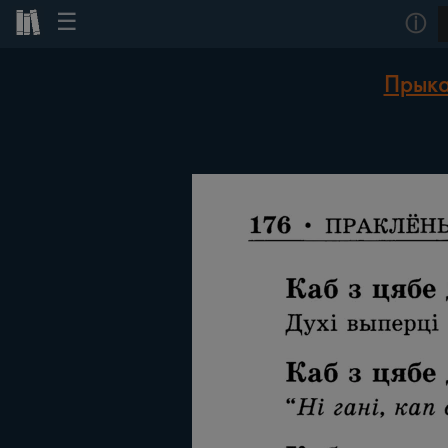
☰
ⓘ
Прыка