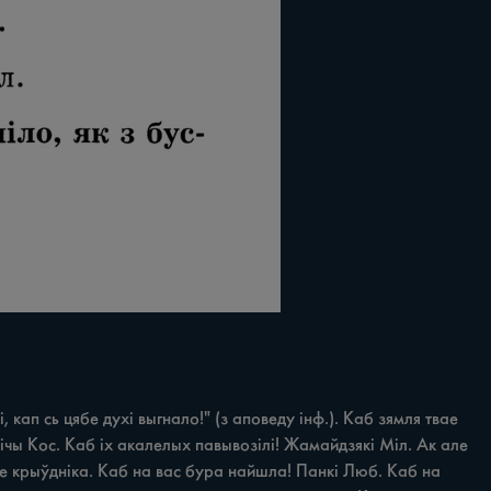
ап сь цябе духі выгнало!" (з аповеду інф.). Каб зямля твае 
ічы Кос. Каб іх акалелых павывозілі! Жамайдзякі Міл. Ак але 
ае крыўдніка. Каб на вас бура найшла! Панкі Люб. Каб на 