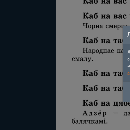
Я
с
м
c