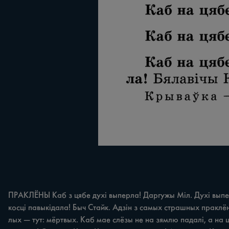
ПРАКЛЁНЫ Каб з цябе духі выперла! Даргужы Міл. Духі выперці 
косці павыкідала! Быч Стайк. Адзін з самых страшных праклён
лых — тут: мёртвых. Каб мае слёзы не на зямлю падалі, а на 