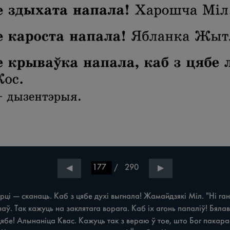
/
290
◀
▶
— сканаць. Каб з цябе духі выгнала! Жамайдзякі Міл. "Hi гані, к
аў. Так кажуць на заклятага ворага. Каб іх агонь папаліў! Бялав
цябе! Алынаніца Квас. Кажуць так з вераю ў тое, што Бог пакар