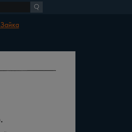
 Зайка