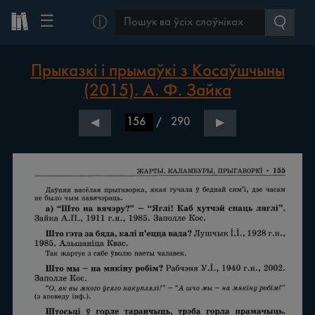
☰
ⓘ
Прыказкі і прымаўкі з Косаўшчыны
(2015). А. Ф. Зайка
/
290
◀
▶