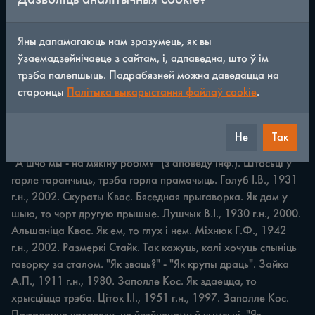
ЖАРТЫ, КАЛАМБУРЫ, ПРЫГАВОРКІ» 155 Даўняя вясёлая 
Яны дапамагаюць нам зразумець, як вы
прыгаворка, якая гучала ў беднай сям'і, дзе часам не было 
ўзаемадзейнічаеце з сайтам, і, адпаведна, што ў ім
чым павячэраць. а) "Што на вячэру?" - "Яглі! Каб хутчэй 
трэба палепшыць. Падрабязней можна даведацца на
спаць ляглі". Зайка А.П., 1911 г.н., 1985. Заполле Кос. 
старонцы
Палітыка выкарыстання файлаў cookie
.
Што гэта за бяда, калі п'ецца вада? Лушчык I.I., 1928 г.н., 
1985. Алынаніца Квас. Так жартуе з сябе ўволю наеты 
чалавек. Што мы — на мякіну робім? Рабчэня У.І., 1940 
Не
Так
г.н., 2002. Заполле Кос. "О, як вы много ўсяго накупляліГ - 
"А шчо мы - на мякіну робім?" (з аповеду інф.). Штосьці ў 
горле таранчыць, трэба горла прамачыць. Голуб І.В., 1931 
г.н., 2002. Скураты Квас. Бяседная прыгаворка. Як дам у 
шыю, то чорт другую прышые. Лушчык B.I., 1930 г.н., 2000. 
Альшаніца Квас. Як ем, то глух i нем. Міхнюк Г.Ф., 1942 
г.н., 2002. Размеркі Стайк. Так кажуць, калі хочуць спыніць 
гаворку за сталом. "Як зваць?" - "Як крупы драць". Зайка 
А.П., 1911 г.н., 1980. Заполле Кос. Як здаецца, то 
хрысціцца трэба. Ціток І.І., 1951 г.н., 1997. Заполле Кос. 