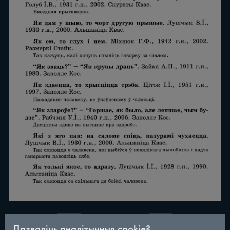
/
290
◀
▶
Дазволіць аналітычныя cookie?