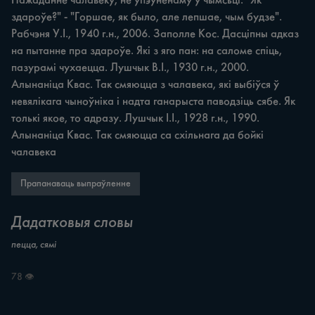
Пажаданне чалавеку, не ўпэўненаму ў чымсьці. "Як 
здароўе?" - "Горшае, як было, але лепшае, чым будзе". 
Рабчэня У.І., 1940 г.н., 2006. Заполле Кос. Дасціпны адказ 
на пытанне пра здароўе. Які з яго пан: на саломе спіць, 
пазурамі чухаецца. Лушчык В.І., 1930 г.н., 2000. 
Алынаніца Квас. Так смяюцца з чалавека, які выбіўся ў 
невялікага чыноўніка i надта ганарыста паводзіць сябе. Як 
толькі якое, то адразу. Лушчык І.І., 1928 г.н., 1990. 
Алынаніца Квас. Так смяюцца ca схільнага да бойкі 
чалавека
Прапанаваць выпраўленне
Дадатковыя словы
пецца, сямі
78 👁