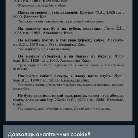
Дазволіць аналітычныя cookie?
/
290
◀
▶