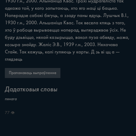
1930 г.н., 2000. Алынаніца Квас. Трохі мудрагеліста так 
адкажа той, у каго запытаюць, хто яго маці ці бацька. 
Наперадзе сабакі бягуць, а ззаду паны едуць. Лушчык В.І., 
1930 г.н., 2000. Альшаніца Квас. Так весела кпяць з таго, 
хто ў рабоце вырываецца наперад, выпярэджвае ўсіх. Не 
буду дзьвіцца, няхай казырыцца, вакол пуза абвяду, можа, 
козыра знайду. Жаліс Э.В., 1939 г.н., 2003. Няхачава 
Стайк. Так кажуць, калі гуляюць у карты. Д зь ві цц а — 
глядзець
Прапанаваць выпраўленне
Дадатковыя словы
пянага
77 👁