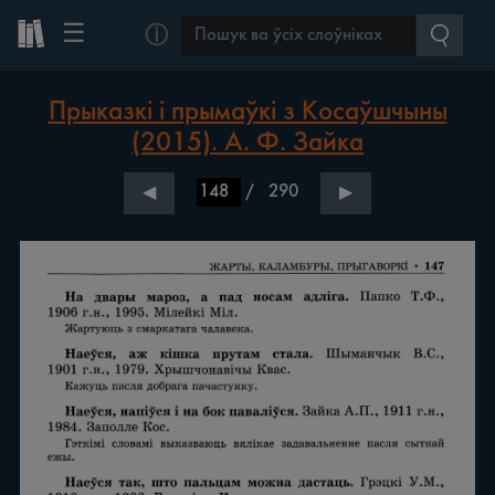
☰
ⓘ
Прыказкі і прымаўкі з Косаўшчыны
(2015). А. Ф. Зайка
/
290
◀
▶