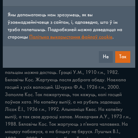
ЖАРТЫ, КАЛАМБУРЫ, ПРЫГАВОРКІ * 147 На двары 
Яны дапамагаюць нам зразумець, як вы
мароз, а пад носам адліга. Папко Т.Ф., 1906 г.н., 1995. 
ўзаемадзейнічаеце з сайтам, і, адпаведна, што ў ім
Мілейкі Міл. Жартуюць з смаркатага чалавека. Наеўся, аж 
трэба палепшыць. Падрабязней можна даведацца на
кішка прутам стала. Шыманчык В.С., 1901 г.н., 1979. 
старонцы
Палітыка выкарыстання файлаў cookie
.
Хрышчонавічы Квас. Кажуць пас л я добрага пачастунку. 
Наеўся, напіўся i на бок паваліўся. Зайка А.П., 1911 г.н., 
Не
Так
1984. Заполле Кос. Гэткімі словамі выказваюць вялікае 
задавальненне пасля сытнай ежы. Наеўся так, што 
пальцам можна дастаць. Грэцкі У.М., 1910 г.н., 1982. 
Бялавічы Кос. Жартуюць пасля добрага абеду. Наехала 
гасцей з усіх валасцей. Шчурко Ф.А., 1926 г.н., 2000. 
Заполле Кос. Так пажартуюць, так кажуць, калі гасцей 
поўная хата. На капейку выпіў, а на рубель задаецца. 
Лісок Ё.І., 1936 г.н., 1992. Алынаніца Квас. На капейку 
выпіў, а так свае дурасці хапае. Макарчэня А.У., 1973 г.н., 
1988. Бялавічы Кос. Так жартуюць з п'янага чалавека. На 
мацяру пабажуся, а на бацьку не бяруся. Лушчык В.І., 