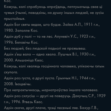
Кос.

Кажуць, калі спрабуюць апраўдаць, патлумачыць свае ці 
чужыя ўчынкі, паводзіны, на думку іншых людзей, не зусім 
прыстойныя.

Адзін Бог святы ведае, што будзе. Зайка А.П., 1911 г.н., 
1980. Заполле Кос.

Адзін дуб у полі — то не лес. Апуневіч У.С., 1923 г.н., 
1996. Бялавічы Кос.

Без людзей, без людской падмогі не пражывеш.

Адзін з'еш вала — адна хвала. Лушчык В.І., 1930 г.н., 
2000. Альшаніца Квас.

Кажуць, калі хваляць гасціннага чалавека, упікаючы гэтым 
скупога.

Адзін раз густа, а другі пуста. Грынчык Н.І., 1944 г.н., 
2008. Івацэвічы.

Пра непрактычнасць, марнатраўства іншага чалавека.

Адзін раз схлусіш — другі не паверуць. Дакучыц С.Р., 1929 
г.н., 1996. Ятвезь Квас.

Адзін скача, другі плача, трэці песенькі пяе. Бахур Г.В., 