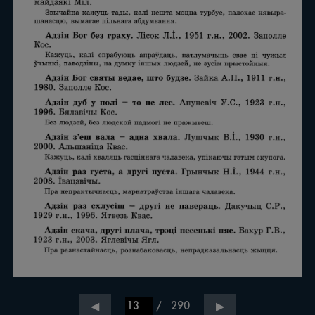
/
290
◀
▶