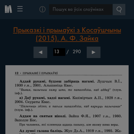
☰
ⓘ
Прыказкі і прымаўкі з Косаўшчыны
(2015). А. Ф. Зайка
/
290
◀
▶