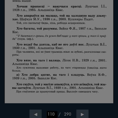
/
290
◀
▶