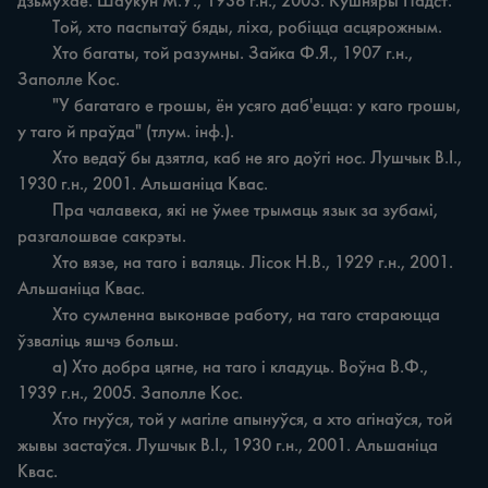
дзьмухае. Шаўкун М.У., 1936 г.н., 2003. Кушняры Падст.

	Той, хто паспытаў бяды, ліха, робіцца асцярожным.

	Хто багаты, той разумны. Зайка Ф.Я., 1907 г.н., 
Заполле Кос.

	"У багатаго е грошы, ён усяго даб'ецца: у каго грошы, 
у таго й праўда" (тлум. інф.).

	Хто ведаў бы дзятла, каб не яго доўгі нос. Лушчык В.І., 
1930 г.н., 2001. Альшаніца Квас.

	Пра чалавека, які не ўмее трымаць язык за зубамі, 
разгалошвае сакрэты.

	Хто вязе, на таго і валяць. Лісок Н.В., 1929 г.н., 2001. 
Альшаніца Квас.

	Хто сумленна выконвае работу, на таго стараюцца 
ўзваліць яшчэ больш.

	а) Хто добра цягне, на таго і кладуць. Воўна В.Ф., 
1939 г.н., 2005. Заполле Кос.

	Хто гнуўся, той у магіле апынуўся, а хто агінаўся, той 
жывы застаўся. Лушчык В.І., 1930 г.н., 2001. Альшаніца 
Квас.
