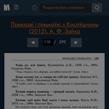
☰
ⓘ
Прыказкі і прымаўкі з Косаўшчыны
(2015). А. Ф. Зайка
/
290
◀
▶