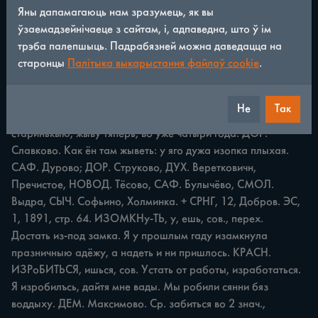
Яны дапамагаюць нам зразумець, як вы
съгласилъсь идить куда-нибуть. СМОЛ. Тычинино; КРАСН. 
ўзаемадзейнічаеце з сайтам, і, адпаведна, што ў ім
Зибрики. + Добров 1914. Ср. запросить. ИЗМяКНУТЬ, у, 
трэба палепшыць. Падрабязней можна даведацца на
ешь, сов., неперех. Вымокнуть, промокнуть. Ни хади пъ 
старонцы
Палітыка выкарыстання файлаў cookie
.
дажжу, а то измякниш. ПОЧ. Княжое ИЗНоВА, нареч. 
Снова, опять. Кажын год изиова ету землю пыхалн. ПОЧ 
Светлое; ПОЧ. Даньково. Ср. ипять. Вар. изнову. ИЗоБКА, 
Не
Так
и, ж. Экспр. Маленькая, старая изба. Изопку купила 
старинькыю, жыву тяперь, во уже чатыри года. ДОР. 
Славково. Как ён там жыветь: у яго дужа изопка плыхая. 
САФ. Дурово; ДОР. Струково, ДУХ. Веретковичн, 
Пречистое, НОВОД. Тёсово, САФ. Булычёво, СМОЛ. 
Выдра, СЫЧ. Софьино, Холминка. + СРНГ, 12, Добров. ЭС, 
1, 1891, стр. 64. ИЗОМКНу-ТЬ, у, ешь, сов., перех. 
Достать из-под замка. Я у прошлым гаду изамкнула 
празничныю адёжу, а надеть и ни пришлось. КРАСН. 
ИЗРоБИТЬСЯ, ишься, сов. Устать от работы, изработаться. 
Я изробилъсь, дайтя мне вады. Мы робили сянни бяз 
воддыху. ДЕМ. Максимово. Ср. забиться во 2 знач., 