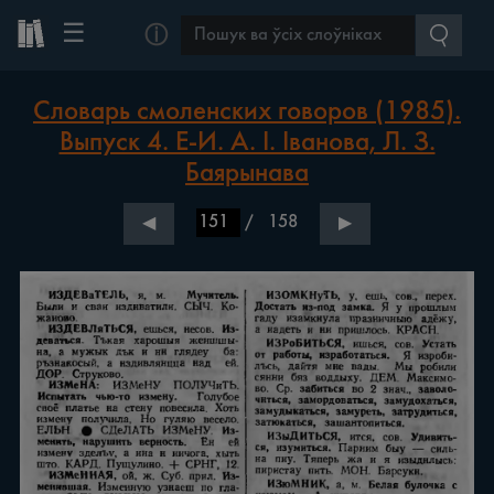
☰
ⓘ
Словарь смоленских говоров (1985).
Выпуск 4. Е-И. А. І. Іванова, Л. З.
Баярынава
/
158
◀
▶