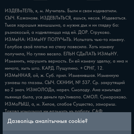
ИЗДЕВаТЕЛЬ, я, м. Мучитель. Были и сваи изднватили. 
СЫЧ. Кожанове. ИЗДЕВЛяТЬСЯ, ешься, несов. Издеваться. 
Тъкая харошыя женшшына, а мужик дък и нн глядеу ба: 
ръзнакосый, а нздивлянцца над ей. ДОР. Струково. 
ИЗМеНА: ИЗМеНУ ПОЛУЧиТЬ. Испытать чью-то измену. 
Голубое своё платье на стену повесила. Хоть измену 
получила, Но гуляю весело. ЕЛЬН СДеЛАТЬ ИЗМеНУ. 
Изменить, нарушить верность. Ен ей измену зделъу, а ина н 
иичога, хыть што. КАРД. Пущулино. + СРНГ, 12. 
ИЗМеННАЯ, ой, ж. Суб. прил. Изменившая. Изменную 
узнаеш по глазам. СЫЧ. СКНИИ, № 537. Ср. закрутящий 
во 2 знач. ИЗМОЛОДа, нареч. Смолоду. Ана измълъда 
пьяница была, усе деньги пръ'пивала. СМОЛ. Сумароково. 
ИЗМоРЫШ, а, м. Хилое, слабое Существо, заморыш. 
Такова измоцыша ни еазьмуть нъ работу. САФ. 
Издешково Ср. жебра, замудошка, застень во 2 знач., 
Дазволіць аналітычныя cookie?
имудрычка. ИЗМУСТиТЬ, ишь, сов., перех. Соблазнить, 
склонить к чему-либо. Надя яе измустить, штоб ина 