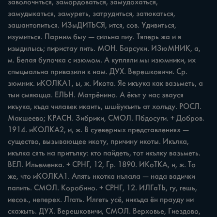
заволочнться, замордоваться, замудохаться, 
замудыкаться, замуреть, затрудиться, затюкаться, 
зашантопиться. ИЗыДИТЬСЯ, ится, сов. Удивиться, 
изумиться. Парним быу — сильна пиу. Тяперь жа и я 
изыднлысь; пиристау пить. МОН. Барсуки. ИЗюМНИК, а, 
м. Белая булочка с изюмом. А купляли мы изюмники, их 
спыцыальна привазили к нам. ДУХ. Верешковичи. Ср. 
зюмник. иКОЛКА1, ы, ж. Икота. Яе икъука как вазьметь, а 
тыи смяюцца. ЕЛЬН. Матрёнино. А ёкът у нас звауся 
икъука, къда чнлавек икаить, шшёукъить ат холъду. РОСЛ. 
Макшеево; КРАСН. Зибрики, СМОЛ. Пбдосуги. + Добров. 
1914. иКОЛКА2, и, ж. В суеверных представлениях — 
существо, вызывающее икоту, причину икоты. Икълка, 
икълка сять на притълку: кто пайдеть, тот икълку вазьметь. 
ВЕЛ. Ильеменка. + СРНГ, 12, Гр. 1890. ИКоТКА, н, ж. То 
же, что иКОЛКА1. Апять нкотка нълала — нада вадички 
папить. СМОЛ. Коробнно. + СРНГ, 12. ИЛГаТЬ, гу, гешь, 
иесов., неперех. Лгать. Илгеть усё, никъда ён прауду ни 
скажыть. ДУХ. Верешковичи, СМОЛ. Верховье, Гиездово, 