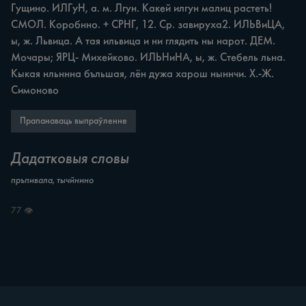
Гущино. ИЛГуН, а. м. Лгун. Какей илгун малиц растеть! 
СМОЛ. Коробнно. + СРНГ, 12. Ср. завируха2. ИЛЬВиЦА, 
ы, ж. Львица. А тая ильвица и ни глядить ны нарот. ДЕМ. 
Мочары; ЯРЦ- Михейково. ИЛЬНиНА, ы, ж. Стебель льна. 
Кыкая нльннна бъльшая, лён дужа харош ныннчи. Х.-Ж. 
Симоново
Прапанаваць выпраўленне
Дадатковыя словы
пръпивала, тычйнино
77 👁