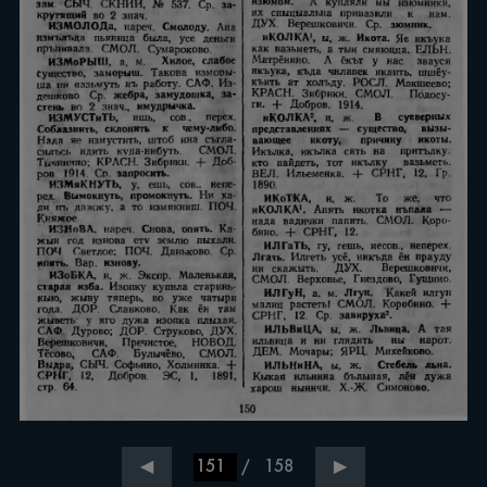
/
158
◀
▶