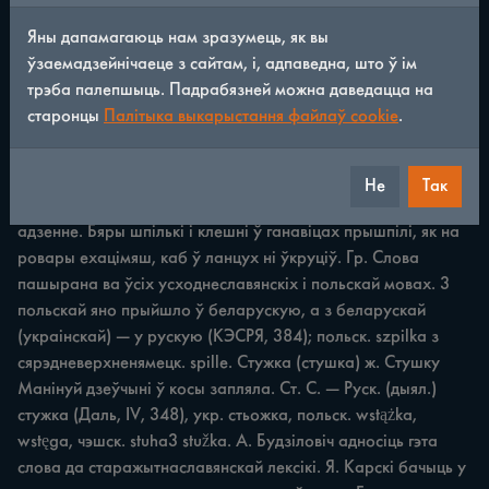
Яны дапамагаюць нам зразумець, як вы
I. Дзендзялеўскі лічыць слова завушніцы 
ўзаемадзейнічаеце з сайтам, і, адпаведна, што ў ім
заходнеславянскім 56. Брошка ж. Гэта брошка да твае 
трэба палепшыць. Падрабязней можна даведацца на
сукенкі ні пасуя. Kp. Слова бытуе ва ўсіх 
старонцы
Палітыка выкарыстання файлаў cookie
.
усходнеславянскіх, польскай i іншых мовах. Паходзіць з 
франц. broche —4 'брошка, шпілька'італ. brocca — іголка' 
(КЭСРЯ, 45; Фаем., I, 219). Шшлька ж. 1. Прыколка. 
Не
Так
Шпільку згубіла з галавы. Св. 2. Прылада зашпільваць 
адзенне. Бяры шпількі i клешні ў ганавіцах прышпілі, як на 
ровары ехацімяш, каб ў ланцух ні ўкруціў. Гр. Слова 
пашырана ва ўсіх усходнеславянскіх i польскай мовах. 3 
польскай яно прыйшло ў беларускую, a з беларускай 
(украінскай) — у рускую (КЭСРЯ, 384); польск. szpilka з 
сярэдневерхненямецк. spille. Стужка (стушка) ж. Стушку 
Манінуй дзеўчыні ў косы запляла. Ст. C. — Руск. (дыял.) 
стужка (Даль, IV, 348), укр. стьожка, польск. wstążka, 
wstęga, чэшск. stuha3 stužka. A. Будзіловіч адносіць гэта 
слова да старажытнаславянскай лексікі. Я. Карскі бачыць у 