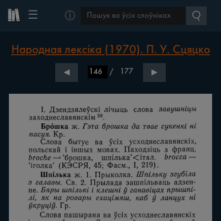
☰
ⓘ
Народная лексіка (1970). П. У. Сцяцко
/
177
◀
▶