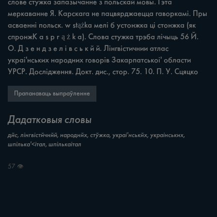
слове стужка запазычанне з польскай мовы. Гэта 
меркаванне Я. Карскага не пацвярджаецца гаворкамі. Пры 
асваенні польск. w stążka мелі б устонжка ці стонжка (як 
спронжK a s p r ą ż k a). Слова стужка трэба лічыць 56 Й. 
O. Д з е н д з е л і в с ь к й й. Лінгвістичнии атлас 
украі'нських народних говорів Закарпатськоі' области 
УРСР. Дослідження. Докт. дис., стор. 75. 10. П. У. Сцяцко
Прапанаваць выпраўленне
Дадатковыя словы
дйс, лінгвістйчнйй, народнйх, стўжка, украі'нськйх, украінських,
шпілька'<італ, шпількаітал
57 👁