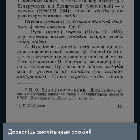
Дазволіць аналітычныя cookie?
/
177
◀
▶