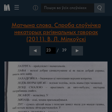
☰
ⓘ
Матчына слова. Спроба слоўнічка
некаторых рэгіянальных гаворак
(2011). В. Л. Мілкоўскі
/
39
◀
▶