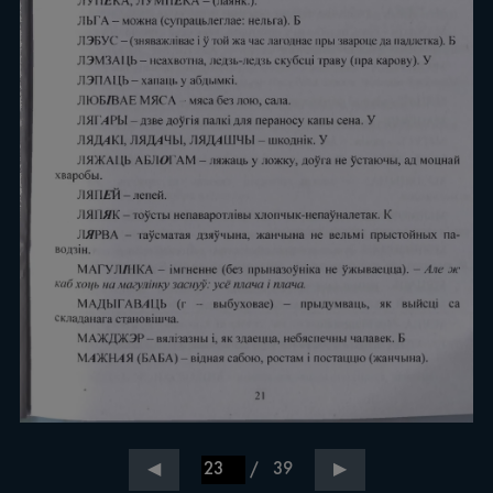
/
39
◀
▶