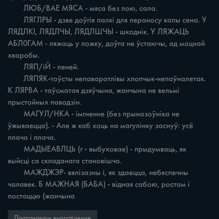
	ЛЮБ/ВАЕ МЯСА - мяса без лою, сала.

	ЛЯГЛРЫ - дзве доўгія палкі для пераносу капы сена. У 
ЛЯДЛКІ, ЛЯДЛЧЫ, ЛЯДЛШЧЫ - шкоднік. У ЛЯЖАЦЬ 
АБЛ0ГАМ - ляжаць у ложку, доўга не ўстаючы, ад моцнай 
хваробы.

	ЛЯП/іЙ - леней.

	ЛЯПЯК-тоўсты непаваротлівы хлопчык-непаўналетак. 
К ЛЯРВА - таўсматая дзяўчына, жанчына не вельмі 
прыстойных паводзін.

	МАГУЛ/НКА - імгненне (без прыназоўніка не 
ўжываецца). - Але ж каб хоць на магулінку заснуў: усё 
плача i плача.

	МАДЫЕАВЛЦЬ (г - выбуховае) - прыдумваць, як 
выйсці ca складанага становішча.

	МАЖДЖЭР- вялізазны i, як здаецца, небяспечны 
чалавек. Б МАЖНАЯ (БАБА) - відная сабою, ростам i 
постаццю (жанчына
Прапанаваць выпраўленне