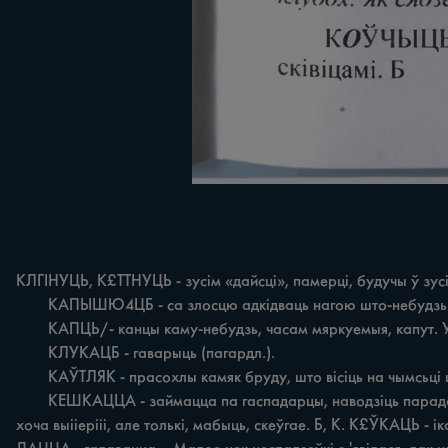
КЛГІНУЦЬ, К£ТТНУЦЬ - зусім «дайсці», памерці, будучы ў зусім 
	КАПЫШЮ4ЦБ - ca злосцю адкідваць нагою што-небудзь ўбок. К КАПЦ/ІН - брудны чалавек; той, хто доўга i бесталкова кушмэрыцца на кухні ці ў якой працы.

	КАПЦЬ/- канцы каму-небудзь, часам мяркуемыя, капут. У КАРЛУКА - неахайная дзяўчына, жанчына. Д КЛСЛАЎКА - пасма валасоў, што навісла над ілбом, вачыма.

	КЛУКАЦБ - гаварыць (пагардл.).

	КАЎТЛЯК - прасохлы камяк бруду, што вісіць на чымсьці ці на кімнебудзь. Б КАЦМАЛУГА - неахайны, брудны чалавек.

	КЕШКАЦЦА - займацца па гаспадарцы, наводзіць парадак. - Стары амачъ і/элы дзень у хляве ўсё кешкаецца. К£ЎГАЦЬ, КЭЎГАЦЬ - пэцкаць. - Ён возіць, возіі/ь анучай na вакне, 
хоча выііерііі, але толькі, мабыць, скеўгае. Б, K. К£ЎКАЦЬ -