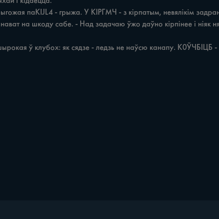
хай i кідаецца.
