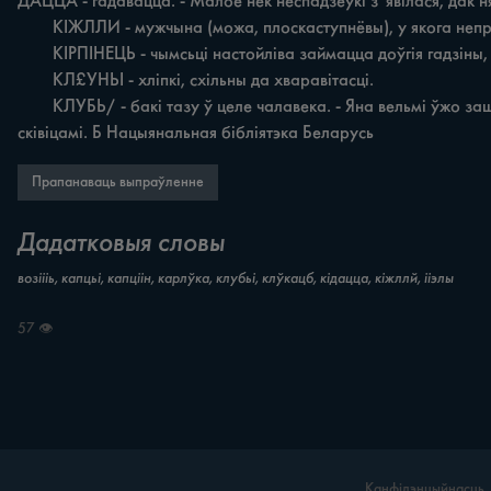
ДАЦЦА - гадавацца. - Малое нек неспадзеўкі з 'явілася, дак ня
	КІЖЛЛИ - мужчына (можа, плоскаступнёвы), у якога непрыгожая паKIJL4 - грыжа. У КІРГМЧ - з кірпатым, невялікім задраным носам.

	КІРПІНЕЦЬ - чымсьці настойліва займацца доўгія гадзіны, нават на шкоду сабе. - Над задачаю ўжо даўно кірпінее i ніяк нярэшыць.

	КЛ£УНЬІ - хліпкі, схільны да хваравітасці.

	КЛУБЬ/ - бакі тазу ў целе чалавека. - Яна вельмі ўжо зашырокая ў клубох: як сядзе - ледзь не наўсю канапу. К0ЎЧБІЦБ - есці што-небудзь, быццам гуму, доўга варушачы ходка. 
сківіцамі. Б Нацыянальная бібліятэка Беларусь
Прапанаваць выпраўленне
Дадатковыя словы
возіііь, капцьі, капціін, карлўка, клубьі, клўкацб, кідацца, кіжллй, ііэлы
57 👁
Канфідэнцыйнасць