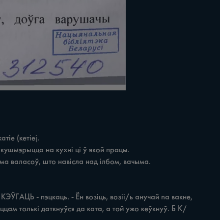
іе (кетіеj.

ццам толькі даткнуўся да ката, а той ужо кеўкнуў. Б К/