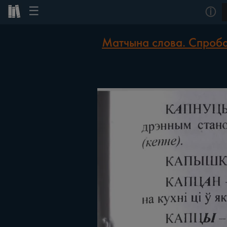
☰
ⓘ
Матчына слова. Спроба 