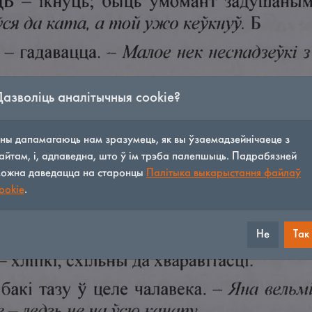
Дазволіць аналітычныя cookie?
ны дапамагаюць нам зразумець, як вы ўзаемадзейнічаеце з
айтам, і, адпаведна, што ў ім трэба палепшыць. Падрабязней
ожна даведацца на старонцы
Палітыка выкарыстання файлаў
ookie
.
Не
Так