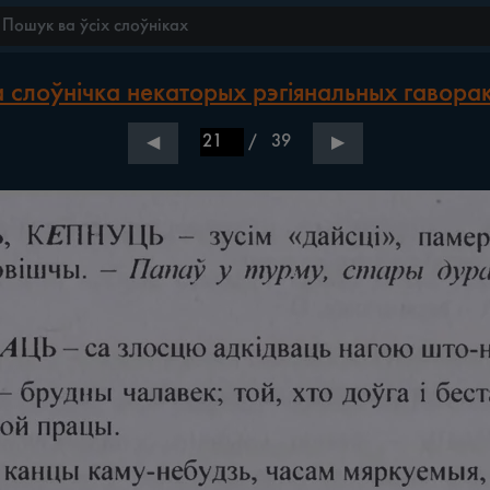
слоўнічка некаторых рэгіянальных гаворак 
/
39
◀
▶