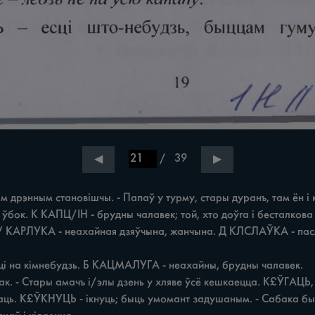
/
39
◀
▶
дрэнным становішчы. - Папаў у турму, стары дуранъ, там ён i кат
 ікаць. К£ЎКНУЦЬ - ікнуць; быць умомант задушаным. - Сабака бы