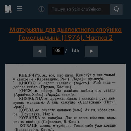
☰
ⓘ
Матэрыялы для дыялектнага слоўніка
Гомельшчыны (1976). Частка 2
/
146
◀
▶