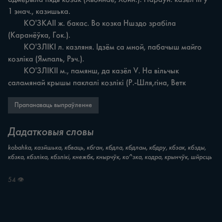
1 энач., казишька.

	КО'ЗКАII ж. бакас. Во козка Ншздо зрабіла 
(Kapaнёўка, Гок.).

	КО'ЗЛІКI л. казляня. Ідзём ca мной, пабачыш майго 
козліка (Ямпаль, Рэч.).

	КО'ЗЛІКII м., памянш, да казёл V. На вільчык 
саламянай крышы паклалі козлікі (Р.-Шля,гіна, Ветк
Прапанаваць выпраўленне
Дадатковыя словы
kobahka, казйшька, кбваць, кбган, кбдла, кбдлам, кбдру, кбзак, кбзды,
кбзка, кбзліка, кбзлікі, кнежбк, кнырчўк, ко^зка, кодра, крынчўк, шйрсць
54 👁