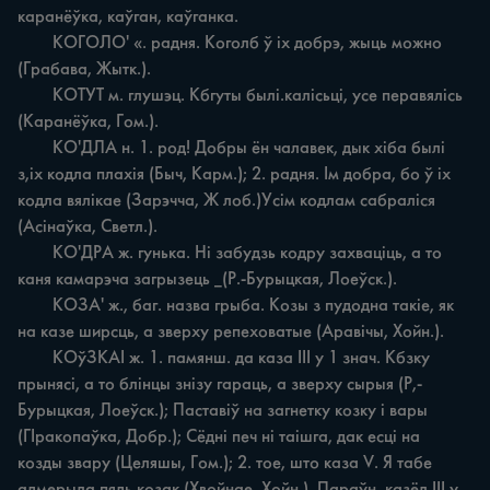
каранёўка, каўган, каўганка.

	КОГОЛО' «. радня. Коголб ў іх добрэ, жыць можно 
(Грабава, Жытк.).

	КОТУТ м. глушэц. Кбгуты былі.калісьці, yce перавялісь 
(Каранёўка, Гом.).

	КО'ДЛА н. 1. род! Добры ён чалавек, дык хіба былі 
з,ix кодла плахія (Быч, Карм.); 2. радня. Ім добра, бо ў іх 
кодла вялікае (Зарэчча, Ж лоб.)Усім кодлам сабраліся 
(Асінаўка, Светл.).

	КО'ДРА ж. гунька. Hi забудзь кодру захваціць, а то 
каня камарэча загрызець _(Р.-Бурыцкая, Лоеўск.).

	КОЗА' ж., баг. назва грыба. Козы з пудодна такіе, як 
на казе ширсць, a зверху репеховатые (Аравічы, Хойн.).

	КОўЗКАI ж. 1. памянш. да каза III у 1 знач. Кбзку 
прынясі, а то блінцы знізу гараць, а зверху сырыя (Р,-
Бурыцкая, Лоеўск.); Паставіў на загнетку козку i вары 
(ГІракопаўка, Добр.); Сёдні печ ні таішга, дак есці на 
козды звару (Целяшы, Гом.); 2. тое, што каза V. Я табе 
адмерыла пядь козак (Хвойнае, Хойн.). Параўн. казёл III у 