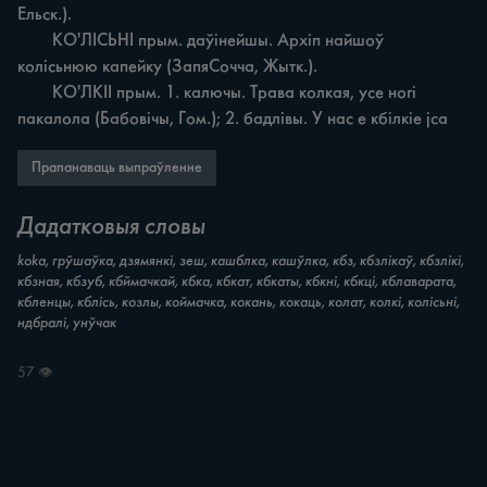
Ельск.).

	КО'ЛІСЬНІ прым. даўінейшы. Архіп найшоў 
колісьнюю капейку (ЗапяСочча, Жытк.).

	КО'ЛКІI прым. 1. калючы. Трава колкая, усе ногі 
пакалола (Бабовічы, Гом.); 2. бадлівы. У нас e кбілкіе jca
Прапанаваць выпраўленне
Дадатковыя словы
koka, грўшаўка, дзямянкі, зеш, кашблка, кашўлка, кбз, кбзлікаў, кбзлікі,
кбзная, кбзуб, кбймачкай, кбка, кбкат, кбкаты, кбкні, кбкці, кблаварата,
кбленцы, кблісь, козлы, коймачка, кокань, кокаць, колат, колкі, колісьні,
ндбралі, унўчак
57 👁