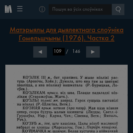
☰
ⓘ
Матэрыялы для дыялектнага слоўніка
Гомельшчыны (1976). Частка 2
/
146
◀
▶