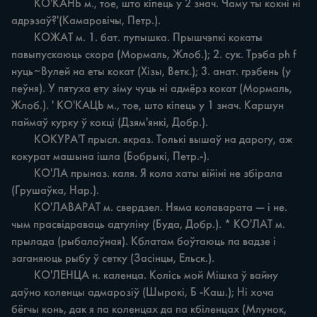
	КО'КАНЬ м., тое, што кіпець у 2 знач. Чаму ты кокні ні 
адрэзаў?'(Камаровічы, Петр.).

	КОЖАТ м. 1. бат. пупышка. Прышчэпкі кокаты 
павыпускаюць скора (Мормаль, Жлоб.); 2. сук. Трэба ph f 
нуць~Вулей на еты кокат (Хізы, Ветк.); 3. анат. грэбень (y 
пеўня). У пятуха ету зіму чуць ні адмёрз кокат (Мормаль, 
Жлоб.). ' КО'КАЦЬ м., тое, што кіпець у 1 знач. Каршун 
паймаў курку ў кокці (Дзям'янкі, Добр.).

	КОКУРА'Т прысл. якраз. Толькі вышаў на дарогу, аж 
кокурат машына ішла (Бобрыкі, Петр.-).

	КО'ЛА прыназ. каля. Я кола хаты війіні не збірала 
(Грушаўка, Нар.).

	КО'ЛАВАРАТ м. свердзел. Няма колаварата — i не. 
чым прасвідраваць адтуліну (Буда, Добр.). * КО'ЛАТ м. 
прылада (рыбалоўная). Кблатам боўтаюць па вадзе i 
заганяюць рыбу ў сетку (Засінцы, Ельск.).

	КО'ЛЕНЦА н. каленца. Колісь мой Мішка ў вайну 
даўно коленцы адмарозіў (Шырокі, Б -Каш.); Hi хоча 
бёгчы конь, дак я па коленцах да па кбіленцах (Млунок, 