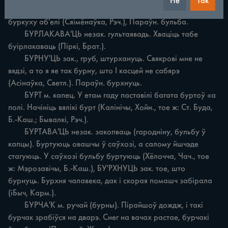
Не
Так
	БУРКУ'ХА ж., тое, што брыква (брыкма), Каровы 
буркуху аб'елі (Сяімёнаўка, Рэч.), Параўн. бульба.

	БУРЛАКАВА'ЦЬ незак. гультаявадь. Хваціць табе 
буірлакаваць (Піркі, Брат.).

	БУРНУ'ЦЬ зак., груб, штурхануць. Свякрові мне не 
вядзі, а то я яе так бурну, што І касцей не сабярэ 
(Aciнаўка, Светл.). Параўн. бурхнуць.

	БУРТ м. капец. У етам гаду паставілі багата буртоў «а 
полі. Начініць вялікі бурт (Калінічы, Хойн., тое ж: Ст. Буда, 
Б.-Каш.; Бывалкі, Рэч.).

	БУРТАВА'ЦЬ незак. закопваць (гародніну, бульбу ў 
капцы). Буртуюць овашчы ў саўхозі, а салому йшчэде 
стагуюць. У саўхозі бульбу буртуюць (Хёлочча, Чач., тое 
ж: Мэрозавічы, Б.-Каш.), БУ'РХНУЦЬ зак. тое, што 
бурнуць. Бурхня чалавека, дак i скорая помашч забірала 
(іБыч, Карм.).

	БУРЧА'К м. ручай (бурны). Пірайшоў дождж, i такі 
бурчак зрабіўся на дварэ. Снег на вачах растае, бурчакі 