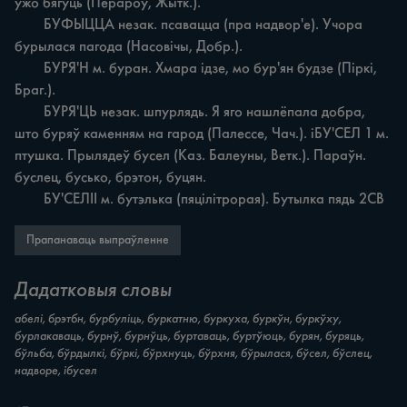
ўжо бягуць (Перароў, Жытк.).

	БУФЫЦЦА незак. псавацца (пра надвор'е). Учора 
бурылася пагода (Насовічы, Добр.).

	БУРЯ'Н м. буран. Хмара ідзе, мо бур'ян будзе (Піркі, 
Браг.).

	БУРЯ'ЦЬ незак. шпурлядь. Я яго нашлёпала добра, 
што буряў каменням на гарод (Палессе, Чач.). іБУ'СЕЛ 1 м. 
птушка. Прылядеў бусел (Каз. Балеуны, Ветк.). Параўн. 
буслец, бусько, брэтон, буцян.

	БУ'СЕЛII м. бутэлька (пяцілітрорая). Бутылка пядь 2СВ
Прапанаваць выпраўленне
Дадатковыя словы
абелі, брэтбн, бурбуліць, буркатню, буркуха, буркўн, буркўху,
бурлакаваць, бурнў, бурнўць, буртаваць, буртўюць, бурян, буряць,
бўльба, бўрдылкі, бўркі, бўрхнуць, бўрхня, бўрылася, бўсел, бўслец,
надворе, ібусел