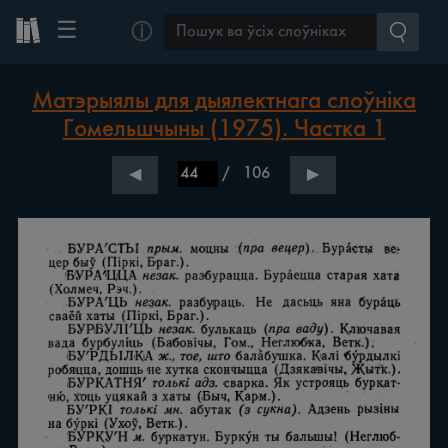
☰
ⓘ
Матэрыялы для дыялектнага слоўніка
Гомельшчыны (1975). Частка 1
/
106
◀
▶