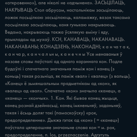
«откровенно»), але ніколі не «адчынена». ЗАСЬЦІЛАЦЬ, 
НАКРЫВАЦЬ Стол абрусом, настольнікам засьцілаюць, 
ложак посьцілкаю засьцілаюць, каламажку, вазок таксама 
посьцілкаю засьцілаюць, каня гунькаю накрываюць. 
Ведама, накрываюць такжа ўсялякую еміну і яду, 
прыкладам ад мухаў. КСН, КАНАВАЦЬ, НАКАНАВАЦЬ. 
НАКАНАВАНЫ; КОНАДЗЕНЬ, НАКОНАДНІ; к а н ча т а к, 
к а н ча р, к а н ч а л ьн ы, к а н е ч н ы Усе менаваныя ў 
назове словы паўсталі ад аднаго карэннага кон. Подле 
будоўлі і спачатнага значаньня паміж кон і канец (з 
коньць) такая розьніца, як паміж «вал» і «валец» (з вальць). 
«Канец» ё зьмяншальным прадметнікам ад «кон», як 
«валец» ад «вал». Спачатна «кон» значыла «канец», а 
«канец» — «кончык». 1. Кон. Які бывае канец жыцьця, 
канец рознай дзейнасьці, канец імкненьняў, заданьняў, 
такая і ёсьць доляг такі (памаскоўску) «рок, 
предопределенне». Дыкжэ гэтак ад «кон» ( = «канец») 
паўстала цяперашняе значаньне слова кон = м. рок, 
предопределенне, п. los, przeznaczenie. Адгэтуль 