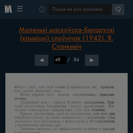
☰
ⓘ
Маленькі маскоўска-беларускі
(крывіцкі) слоўнічак (1942). Я.
Станкевіч
/
84
◀
▶