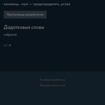
канаваць, -ную — предопределять, przez
Прапанаваць выпраўленне
Дадатковыя словы
собраннй
65 👁
Канфідэнцыйнасць
Выкарыстанне кукі