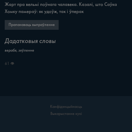
Жарт пра вельмі поўнага чалавека. Казалі, што Саўка 
Хомку памераў: як удоўж, так i ўперак
Прапанаваць выпраўленне
Дадатковыя словы
верабя, зяўленне
61 👁
Канфідэнцыйнасць
Выкарыстанне кукі