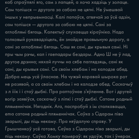
каб спраўлялі яго, сам з лапцей, а хоча хадзіць у золаце. 
Сам топішся — другога за сабою не цягні. Не ўмешвай 
іншых у непрыемнасці. Калі папаўся, атвячай за ўсё адзін, 
сам топішся — другога за сабою не цягні. Сані за 
аглоблямі бягаць. Калектыў слухаецца кіраўніка. Нада 
толковый рукавадзіцель, ён знайдзе правыьную дорогу, а 
сані за аглоблямі бягаць. Саш як сані, ды крывыя самі. Hi 
пры чым рэчы, кал i гаепадары бездары. Адно Ш не ў лад, 
другое дрэнна; няхай луччы на сябе паглядзяць, сані як 
сані, ды крывыя самі. Са сваім хлебам i на калодзе абед. 
Добра мець усё ўласнае. На чужэй каравай шырока рот 
не разявай, а са сваім хлебам i на калодзе абед. Саскачыў 
з л ііік і i стаў дыбкі. Пра раптоўнае з'яўленне. Вот i другей 
вогір заявіўся, саскачыў з ліпкі i стаў дыбкі. Сатане родный 
пляменнічак. Нягоднік. Ага, паспробуй з ім сталкавацца, 
ema сатане родный пляменнічак. Саўка з Сідарам піва 
зварылі, ды піць некаму. Пра няўдалую справу. У 
Грышчанкоў усё готова, Саўка з Ciдарам піва зварылі, ды 
піць некаму. Саўка Хомку памераў: як удоўж, так i ўнерак. 