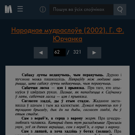
☰
ⓘ
Народнае мудраслоўе (2002). Г. Ф.
Юрчанка
/
321
◀
▶