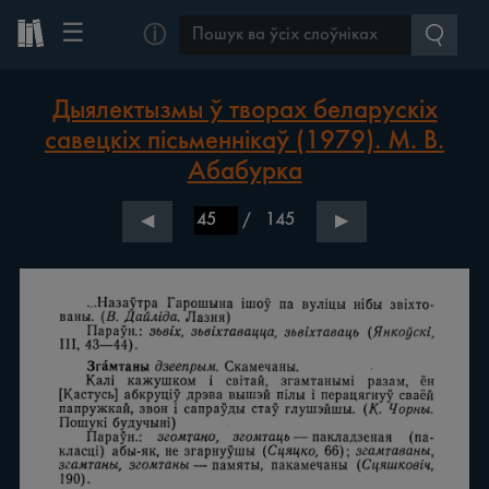
☰
ⓘ
Дыялектызмы ў творах беларускіх
савецкіх пісьменнікаў (1979). М. В.
Абабурка
/
145
◀
▶