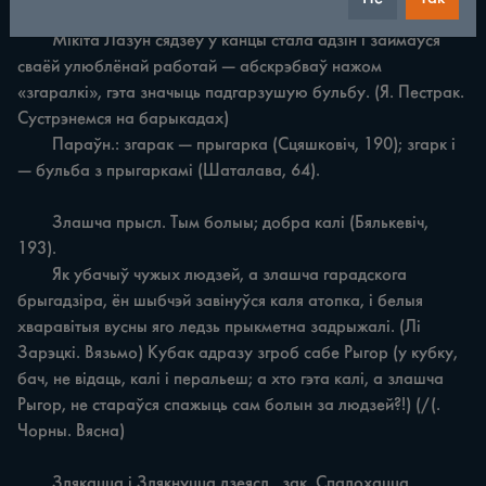
	Згаралкі наз., мн. гл. Гарэлікі.

	Мікіта Лазун сядзеў у канцы стала адзін і займаўся 
сваёй улюблёнай работай — абскрэбваў нажом 
«згаралкі», гэта значыць падгарзушую бульбу. (Я. Пестрак. 
Сустрэнемся на барыкадах)

	Параўн.: згарак — прыгарка (Сцяшковіч, 190); згарк і
— бульба з прыгаркамі (Шаталава, 64).

	Злашча прысл. Тым болыы; добра калі (Бялькевіч, 
193).

	Як убачыў чужых людзей, а злашча гарадскога 
брыгадзіра, ён шыбчэй завінуўся каля атопка, і белыя 
хваравітыя вусны яго ледзь прыкметна задрыжалі. (Лі 
Зарэцкі. Вязьмо) Кубак адразу згроб сабе Рыгор (у кубку, 
бач, не відаць, калі і перальеш; а хто гэта калі, а злашча 
Рыгор, не стараўся спажыць сам болын за людзей?!) (/(. 
Чорны. Вясна)

	Злякацца і Злякнуцца дзеясл., зак. Спалохацца.
