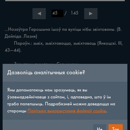
/
145
◀
▶
...Назаўтра Гарошына ішоў па вуліцы нібы звіхтованы. (В. 
Дайліда. Лазня)

	Параўн.: зьвіх, зьвіхтавацца, зьвіхтаваць (Янкоцскі. III, 
43—44).

	Згамтаны дзеепрым. Скамечаны.

	Калі кажушком і світай, згамтанымі разам, ён 
Дазволіць аналітычныя cookie?
[Кастусь] абкруціў дрэва вышэй пілы і перацягнуў сваёй 
папружкай, звон і сапраўды стаў глушэйшы. (Д. Чорны. 
Яны дапамагаюць нам зразумець, як вы
Пошукі будучыні)

ўзаемадзейнічаеце з сайтам, і, адпаведна, што ў ім
	Параўн.: згомуано, згомтаць — пакладзеная 
трэба палепшыць. Падрабязней можна даведацца на
(пакласці) абы-як, не згарнуўшы (Сцяцко, 66); згамтаваны, 
старонцы
Палітыка выкарыстання файлаў cookie
.
згамтаны, згомтаны — памяты, пакамечаны (Сцяшковіч, 
190).

Не
Так