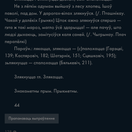
	Не з лёгкім одумам выйшаў з лесу хлопец. Ішоў 
паволі, пад дом. У дарогах-вілах злякнуўся. (/. Пташнікау. 
Чакай у далёкіх Грынях) Ціток ажно злякнуўся спярша — 
гэта ж такі мароз, магло ўсё здарыцца! — але пачуў, што 
людзі дыхаюць, замітусіўся каля саней. (/. Чыгрынау. Плач 
перапёлкі)

	Параўн.: лякацца, злякацца — (с)палохацца (Гарэцкі, 
139; Каспяровіч, 182; Шатэрнік, 151; Сцяшковіч, 195); 
зьлякнуцца — спалохацца (Бялькевіч, 211).

	Злякнуцца гл. Злякацца.

	Знакаметны прым. Прыкметны.

	44
Прапанаваць выпраўленне