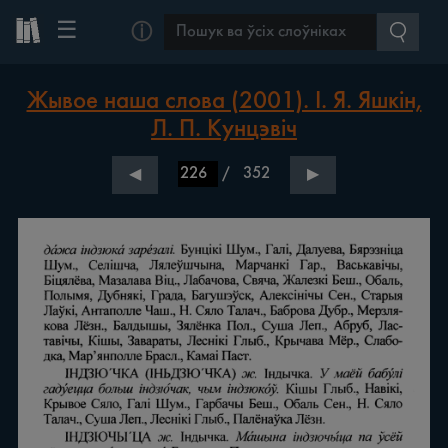
☰
ⓘ
Жывое наша слова (2001). І. Я. Яшкін,
Л. П. Кунцэвіч
/
352
◀
▶