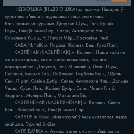
вёсцы чыплят траплё. Балдышы Пол.

	ІНДЗЮ'ШКА (ІНЬДЗЮ'ШКА) ж. Індычка. Нядаўна ў 
куратніку з 'явілася індзюшка, i яйцы яна иясёцъ 
балыюгшыя за курыныя. Далуева Шум., Галі, Бунцікі 
Шум., Лялеўшчына Гар., Сялец, Антаполле Чаш., 
Сарочына Ушац., H. Пагост Мёр., Ластавічы Глыб.

	КАБА'НЬЧЫК м. Парася. Жалезкі Беш. Гута Паст.

	КАЗЛЁНАК (КАЗЬЛЁНАК) м. Казляня. Наша коза не 
могла выкарміць сама свайго казьлёнка, i мы яго 
падкармлівалі. Далуева, Галі, Мішкавічы, Ляжні Шум., 
Селішча, Бычыха Гар., Лабачова, Гарбачы Беш., Обаль 
Сен., Пірагі, Савіна Дубр., Сялец, Антаполле Чаш., Дольцы 
Ушац., Суша Леп., Жабыкі Дубр., Свіла, Чашні Глыб., 
Андроны, Муляры Паст., Мазалава Віц.

	КАЗЛЯНЁНАК (КАЗЬЛЯНЁНАК) м. Казляня. Свяча 
Беш., Жалезкі Беш., Лялеўшчына Г ар.

	КАЗУЛЯ ж. Каза. Мая казуля' ў лесе схавалася, ледзъ 
знайшла. Стралкі В.-Дзв.

	КАЛЯ'ДАЧКА ж. Авечка з ягнятамі, якія з'явіліся на 