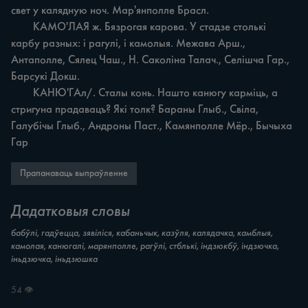
свет у калядную ноч. Мар'янполле Брасл.

	КАМО'ЛАЯ ж. Бязрогая карова. У стадзе столькі 
карбу разных: i рагулі, i камолыя. Межава Арш., 
Антаполле, Сялец Чаш., Н. Саколіна Талач., Селішча Гар., 
Барсукі Докш.

	КАНЮ'ГАл/. Сталы конь. Нашто канюгу карміць, а 
стригуна прадавацъ? Які толк? Бараны Глыб., Свіла, 
Галубічы Глыб., Андроны Паст., Камянполле Мёр., Бычыха 
Гар
Прапанаваць выпраўленне
Дадатковыя словы
бабўлі, гадўецца, зявіліся, кабаньчык, казўля, калядачка, камблыя,
камолая, канюгалі, марянполле, рагўлі, стблькі, індзюкбў, індзючка,
іньдзючка, іньдзюшка
54 👁