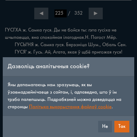
/
352
◀
▶
ГУСГХА ж. Самка гуся. Ды не бойся ты: гэта гусіха не 
шчыпаецца, яна спокойная iлагодная.Н. Пагост Мёр.

	ГУСЫ'НЯ ж. Самка гуся. Бярэзніца Шум., Обаль Сен.

	ГУСЯ' ж. Гусь. Ай, Агата, якая ў щбё пригожая гуся! 
Зялёнка Пол. Муляры Паст. Мар'янполле Брасл. Леснікі 
Дазволіць аналітычныя cookie?
Глыб.

	ГУСЯНЁНАК м. Гусяня. Сомы малёнькі, кволы 
гусянёнак захмурыўся, прыйшлося яго даглядацъ асобна. 
Яны дапамагаюць нам зразумець, як вы
Свяча Беш., Лабачова Беш., Мішкавічы Шум., Пірагі 
ўзаемадзейнічаеце з сайтам, і, адпаведна, што ў ім
Дубр., Кубелеўшчына Шарк., Леснікі, Бараны Глыб. 
трэба палепшыць. Падрабязней можна даведацца на
Параўн. гусянё н. тж'. Зялёнка Пол., Суша Леп.

старонцы
Палітыка выкарыстання файлаў cookie
.
	ДАХЛЯ'ЩНА ж. Слабы запушчаны конь. Бараны Глыб.

	ДВАРА'К м. Дварняк. Не бойся, гэны дварак не кусае. 
Рудкоўшчына Сен.

Не
Так
	ДВАРЫСЕТА м. Дваровы сабака простай пароды. 