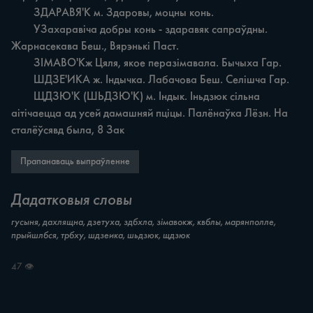
	ЗДАРАВЯ'К м. Здаровы, моцны конь.

	УЗахаравіча добры конь - здаравяк сапраўдны. 
Жарнасекава Беш., Вярэнькі Паст.

	ЗІМАВО'Кж Цяля, якое перазімавала. Бычыха Гар.

	ШДЗЕ'ИКА ж. Індычка. Лабачова Беш. Селішча Гар.

	ЩДЗЮ'К (ШЬДЗЮ'К) м. Індык. Іньдзюк сільна 
аітічаецца ад усей дамашняй пціцы. Палёнаўка Лёзн. На 
сталёўсявд была, 8 Зак
Прапанаваць выпраўленне
Дадатковыя словы
гусыня, дахлящна, дзетуха, здбхла, зімавокж, квблы, марянполле,
прыйшлбся, трбху, шдзеика, шьдзюк, щдзюк
47 👁