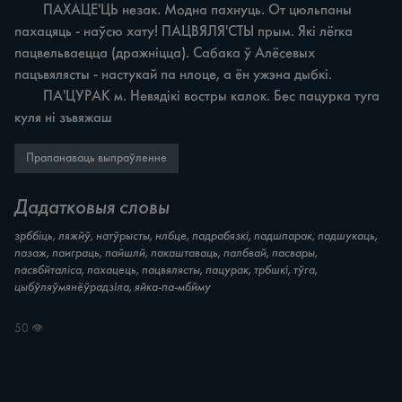
	ПАХАЦЕ'ЦЬ незак. Модна пахнуць. От цюльпаны 
пахацяць - наўсю хату! ПАЦВЯЛЯ'СТЫ прым. Які лёгка 
пацвельваецца (дражніцца). Сабака ў Алёсевых 
пацъвялясты - настукай па нлоце, а ён ужэна дыбкі.

	ПА'ЦУРАК м. Невядікі востры калок. Бес пацурка туга 
куля ні зъвяжаш
Прапанаваць выпраўленне
Дадатковыя словы
зрббіць, ляжйў, натўрысты, нлбце, падрабязкі, падшпарак, падшукаць,
пазаж, паиграць, пайшлй, пакаштаваць, палбвай, пасвары,
пасвбйталіса, пахацець, пацвялясты, пацурак, трбшкі, тўга,
цыбўляўмянёўрадзіла, яйка-па-мбйму
50 👁