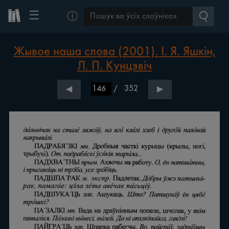
☰
ⓘ
Жывое наша слова (2001). І. Я. Яшкін,
Л. П. Кунцэвіч
/
352
◀
▶