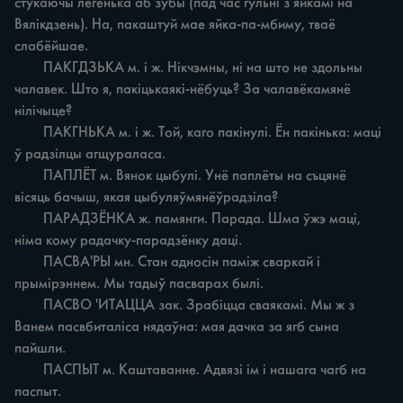
стукаючы лёгенька аб зубы (пад час гульні з яйкамі на 
Вялікдзень). На, пакаштуй мае яйка-па-мбиму, тваё 
слабёйшае.

	ПАКГДЗЬКА м. i ж. Нікчэмны, ні на што не здольны 
чалавек. Што я, пакіцькаякі-нёбуць? За чалавёкамянё 
нілічыце?

	ПАКГНЬКА м. i ж. Той, каго пакінулі. Ён пакінька: маці 
ў радзілцы агщураласа.

	ПАПЛЁТ м. Вянок цыбулі. Унё паплёты на съцянё 
вісяць бачыш, якая цыбуляўмянёўрадзіла?

	ПАРАДЗЁНКА ж. памянги. Парада. Шма ўжэ маці, 
німа кому радачку-парадзёнку даці.

	ПАСВА'РЫ мн. Стан адносін паміж сваркай i 
прымірэннем. Мы тадыў пасварах былі.

	ПАСВО 'ИТАЦЦА зак. Зрабіцца сваякамі. Мы ж з 
Ванем пасвбиталіса нядаўна: мая дачка за ягб сына 
пайшли.

	ПАСПЫТ м. Каштаванне. Адвязі ім i нашага чагб на 
паспыт.
