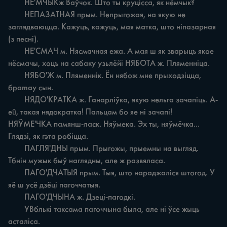
	НЕ'МЧЫКж Ваўчок. Што ты круцісса, як нёмчык?

	НЕПАЗАТНАЯ прым. Непрыгожая, на якую не 
заглядваюцца. Кажуцъ, кажуць, мая матка, што ніпазарная 
(з песні).

	НЕ'СМАЧ м. Нясмачная ежа. А мая ш як зварыцъ якое 
нёсмачы, хоцъ на сабаку узьлёйі НЯБОТА ж. Пляменніца.

	НЯБО'Ж м. Пляменнік. Ён нябож мне прыходзіцца, 
браmay сын.

	НЯДО'КРАТКА ж. Ганарліўка, якую нельга зачапіць. A-
eŭ, такая нядократка! Пальцам бо яе ні зачапі! 
НЯЎМЕ'ЧКА памянш-ласк. Няўмека. Эх ты, няўмёчка... 
Глядзі, як гэта робіцца.

	ПАГЛЯ'ДНЫ прым. Прыгожы, прыемны на выгляд. 
Тбнін мужык быў наглядны, але ж развяласа.

	ПАГО'ДЧАТЫЯ прым. Тыя, што нараджаліся штогод. У 
яё ш усё дзёці пагоччатыя.

	ПАГО'ДЧЫНА ж. Дзеці-пагодкі.

	УВблькі таксама пагоччына была, але ні ўсе жыць 
асталіса.
