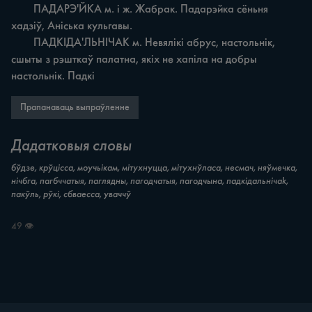
	ПАДАРЭ'ЙКА м. i ж. Жабрак. Падарэйка сёньня 
хадзіў, Аніська кульгавы.

	ПАДКІДА'ЛЬНІЧAK м. Невялікі абрус, настольнік, 
сшыты з рэшткаў палатна, якіх не хапіла на добры 
настольнік. Падкі
Прапанаваць выпраўленне
Дадатковыя словы
бўдзе, крўцісса, моучьікам, мітухнуцца, мітухнўласа, несмач, няўмечка,
нічбга, пагбччатыя, паглядны, пагодчатыя, пагодчына, падкідальнічak,
пакўль, рўкі, сбваесса, уваччў
49 👁