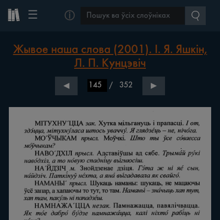
☰
ⓘ
Жывое наша слова (2001). І. Я. Яшкін,
Л. П. Кунцэвіч
/
352
◀
▶