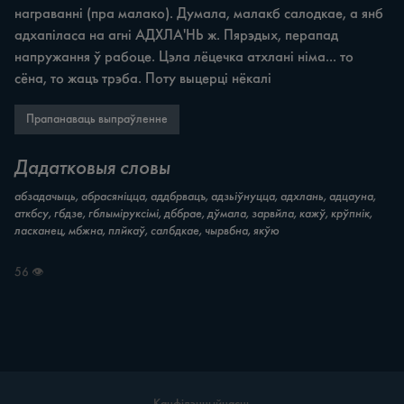
награванні (пра малако). Думала, малакб салодкае, a янб 
адхапіласа на агні АДХЛА'НЬ ж. Пярэдых, перапад 
напружання ў рабоце. Цэла лёцечка атхлані німа... то 
сёна, то жацъ трэба. Поту выцерці нёкалі
Прапанаваць выпраўленне
Дадатковыя словы
абзадачыць, абрасяніцца, аддбрвацъ, адзьіўнуцца, адхлань, адцауна,
аткбсу, гбдзе, гблыміруксімі, дббрае, дўмала, зарвйла, кажў, крўпнік,
ласканец, мбжна, плйкаў, салбдкае, чырвбна, якўю
56 👁