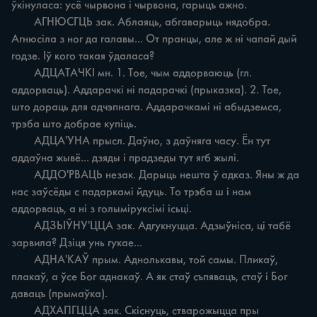
ўкінуласа: усё чырвона i чырвона, гарыцъ ажно.

	АГНЮСГЦЬ зак. Аблаяць, абгаварыць нядобра. 
Агнюсіла з ног да галавы... От пранцы, але ж ні чапай дый 
годзе. Іў кого такая ўдаласа?

	АДЦАТАЧКІ мн. 1. Toe, чым аддорваюць (гл. 
аддорваць). Аддарачкі ні падарачкі (прыказка). 2. Toe, 
што дораць для адчэпнага. Аддарачкамі ні абыдземса, 
трэба што добрае купіць.

	АДЦА'УНА прысл. Даўно, з даўняга часу. Ён тут 
аддаўна жывё... дзяды i прадзеды тут ягб жылі.

	АДДО'РВАЦЬ незак. Дарыць нешта ў адказ. Яны ж да 
нас заўсёды c падаркамі йдуць. То трэба ш i нам 
аддорвацъ, а ні з голыміруксімі ісьці.

	АДЗЬІЎНУ'ЦЦА зак. Адгукнуцца. Адзыўніса, ці табё 
зарвила? Дзіця унь гукае...

	АДНА'КАЎ прым. Аднолькавы, той самы. Пликаў, 
плакаў, a ўсе Бог аднакаў. А як стаў съпявацъ, стаў i Бог 
давацъ (прымаўка).

	АДХАПГЦЦА зак. Скіснуць, стварожыцца пры 