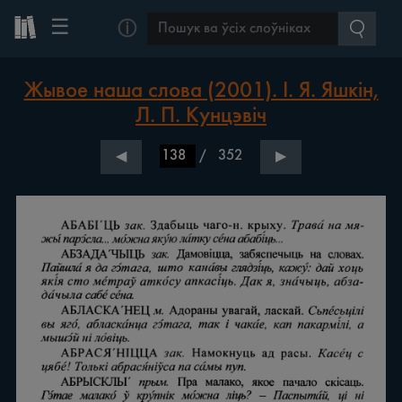
☰
ⓘ
Жывое наша слова (2001). І. Я. Яшкін,
Л. П. Кунцэвіч
/
352
◀
▶