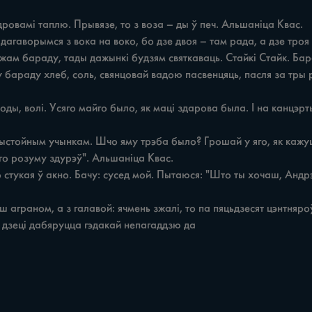
дровамі таплю. Прывязе, то з воза – ды ў печ. Альшаніца Квас.

 бараду хлеб, соль, свянцовай вадою пасвенцяць, пасля за тры р
го розуму здурэў". Альшаніца Квас.

дзеці дабяруцца гэдакай непагаддзю да