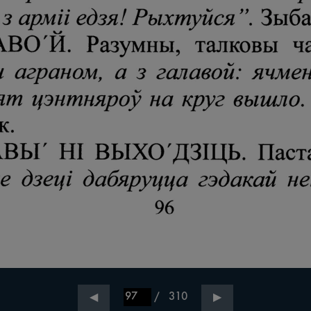
/
310
◀
▶