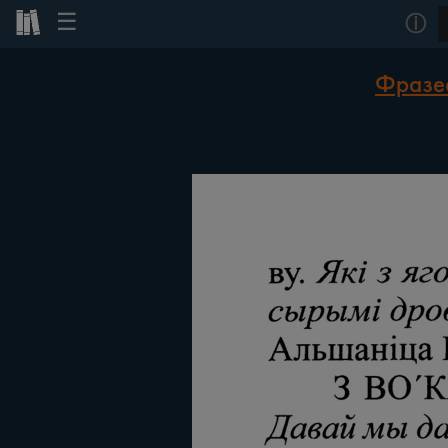
☰
ⓘ
Фразеа