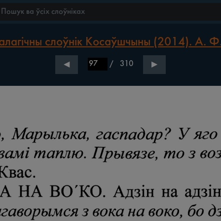
лагічны слоўнік Косаўшчыны (2014). А. Ф
/
310
◀
▶