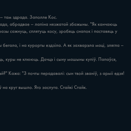
азы сажнуць, сплятуць косу, зробяць снапок і паставяць у 