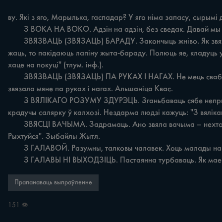
ву. Які з яго, Марылька, гаспадар? У яго німа запасу, сырымі 
	З ВОКА НА ВОКО. Адзін на адзін, без сведак. Давай мы дагаворымся з вока на воко, бо дзе двоя – там рада, а дзе троя – там здрада. Заполле Кос.

	ЗВЯЗВАЦЬ (ЗВЯЗАЦЬ) БАРАДУ. Закончыць жніво. Як звяжам бараду, тады дажынкі будзям святкаваць. Стайкі Стайк. Барада, абрадвае – лапіна нязжатай збажыны. "Як канчаюць 
жаць, то пакідаюць лапіну жыта-бараду. Полюць яе, кладуць у
хаце на покуці" (тлум. інф.).

	ЗВЯЗВАЦЬ (ЗВЯЗАЦЬ) ПА РУКАХ І НАГАХ. Не мець свабоды, волі. Усяго майго было, як маці здарова была. І на канцэрты бегала, і на курорты ездзіла. А як захварэла маці, злягла – 
звязала мяне па руках і нагах. Альшаніца Квас.

	З ВЯЛІКАГО РОЗУМУ ЗДУРЭЦЬ. Зганьбаваць сябе непрыстойным учынкам. Шчо яму трэба было? Грошай у яго, як кажуць, куры не клююць. Дачцэ і сыну машыны купіў. Папаўся, 
крадучы салярку ў калхозі. Нездарма людзі кажуць: "З вяліка
	ЗВЯСЦІ ВАЧЫМА. Задрамаць. Ано звяла вачыма – нехто стукая ў акно. Бачу: сусед мой. Пытаюся: "Што ты хочаш, Андрэй?" Кажа: "З почты перадавалі: сын твой званіў, з арміі едзя! 
Рыхтуйся". Зыбайлы Жытл.

	З ГАЛАВОЙ. Разумны, талковы чалавек. Хоць малады наш аграном, а з галавой: ячмень зжалі, то па пяцьдзесят цэнтняроў на круг вышло. Яго заслуга. Стайкі Стайк.

	З ГАЛАВЫ НІ ВЫХОДЗІЦЬ. Пастаянна турбаваць. Як мае 
Прапанаваць выпраўленне
151 👁