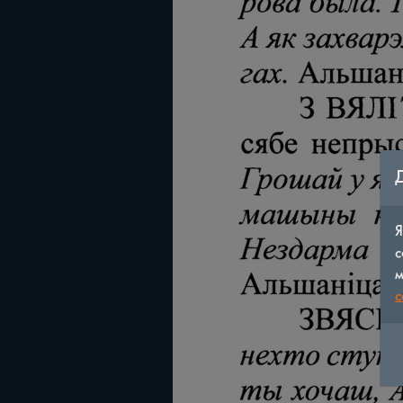
Я
с
м
c