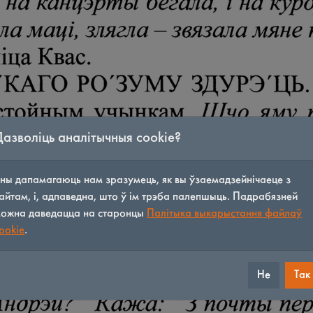
Дазволіць аналітычныя cookie?
ны дапамагаюць нам зразумець, як вы ўзаемадзейнічаеце з
айтам, і, адпаведна, што ў ім трэба палепшыць. Падрабязней
ожна даведацца на старонцы
Палітыка выкарыстання файлаў
ookie
.
Не
Так