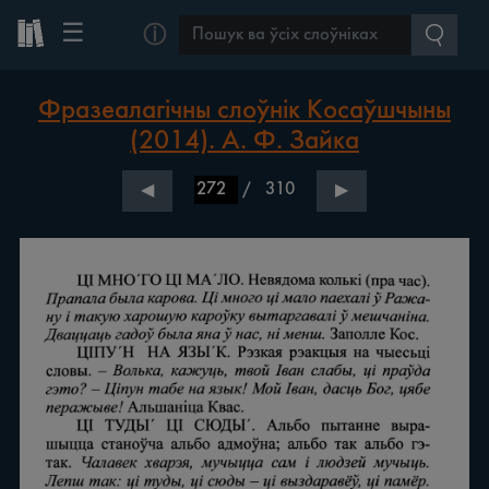
☰
ⓘ
Фразеалагічны слоўнік Косаўшчыны
(2014). А. Ф. Зайка
/
310
◀
▶