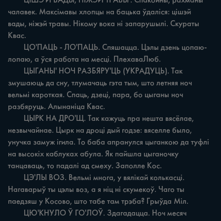
	ЦІШЭ'Й ВАДЫ, НІЖЭЙ ТРАВЫ'. Спакойны, рахманы 
чалавек. Максімавы хлопцы на бацька ўдаліся: цішэй 
вады, ніжэй травы. Нікому вока ні запарушылі. Скураты 
Квас.

	ЦО'ПАЦЬ - ЛО'ПАЦЬ. Спяшацца. Цэлы дзень цопаю-
лопаю, а ўся работа на месці. ПлехаваЛюб.

	ЦЫГАНЫ' НОЧ РАЗБЯРУ'ЦЬ (УКРАДУЦЬ). Так 
змушаюць да сну, тлумачаць гэта тым, што летняя ноч 
вельмі кароткая. Спаць, дзеці, пара, бо цыганы ноч 
разбяруць. Алынаніца Квас.

	ЦЫРК НА ДРО'Щ. Так кажуць пра нешта вясёлае, 
незвычайнае. Цырк на дроці дый годзе: вяселле было, 
унучка замуж ігила. То баба апранулся цыганкою да туфлі 
на высокіх каблуках абула. Як пайшла цыганочку 
танцаваць, то падалi ад смеху. Заполле Кос.

	ЦЭ'ЛЫ ВОЗ. Вельмі многа, у вялікай колькасці. 
Нагаварыў ты цэлы воз, а я ніц ні скумекоў. Чаго ты 
паедзяш у Косово, што табе там трэба? Грыўда Міл.

	ЦЮ'КНУЛО Ў ГО'ЛОЎ. Здагадацца. Ноч месяч