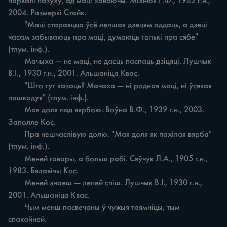
парвалі пазуху, ад маці хаваючы. Міхнюк Г.Ф., 1942 г.н., 
2004. Размеркі Стайк.

	"Маці стараяцца ўсё лепшая дзецям аддаць, а дзеці 
часам забываюць пра маці, думаюць толькі пра сябе" 
(тлум. інф.).

	Мачыха — не маці, не дасць паспаць дзіцяці. Лушчык 
В.І., 1930 г.н., 2001. Альшаніца Квас.

	"Што тут казаць? Мачаха — ні родная маці, ні ўсякая 
пашкадуя" (тлум. інф.).

	Мая доля пад вярбою. Воўна В.Ф., 1939 г.н., 2003. 
Заполле Кос.

	Пра нешчаслівую долю. "Мая доля як пахілая вярба" 
(тлум. інф.).

	Меней гавары, а больш рабі. Сяўчук Л.А., 1905 г.н., 
1983. Бялавічы Кос.

	Меней знаеш — лепей спіш. Лушчык В.І., 1930 г.н., 
2001. Альшаніца Квас.

	Чым менш пасвечаны ў чужыя таямніцы, тым 
спакайней.
