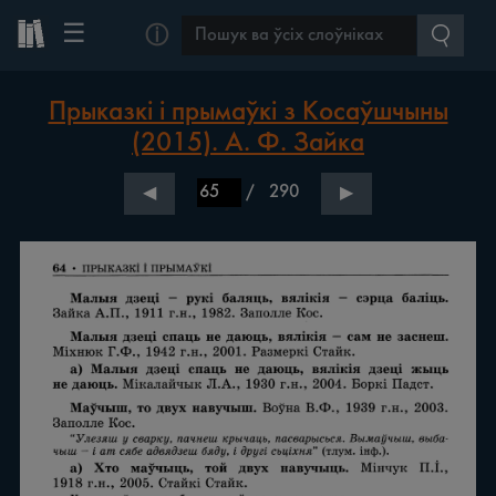
☰
ⓘ
Прыказкі і прымаўкі з Косаўшчыны
(2015). А. Ф. Зайка
/
290
◀
▶