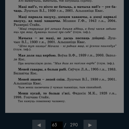
/
290
◀
▶