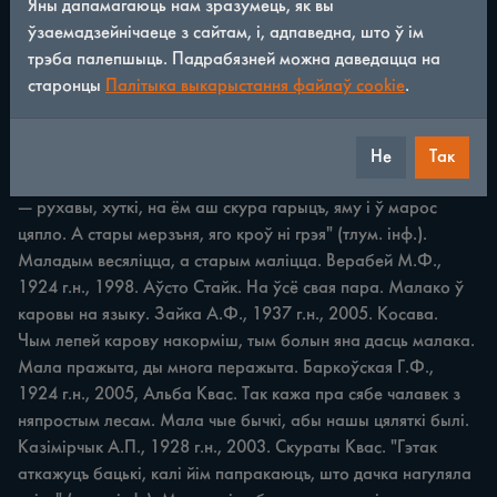
Яны дапамагаюць нам зразумець, як вы
ўзаемадзейнічаеце з сайтам, і, адпаведна, што ў ім
ПРЫКАЗКІ 1 ПРЫМАЎКІ 63 Магіла ўсіх прымае. Шчурскі 
трэба палепшыць. Падрабязней можна даведацца на
У.Ф., 1911 г.н., 1998. Алынаніца Квас. Перад смерцю ўсе 
старонцы
Палітыка выкарыстання файлаў cookie
.
роўныя. Маім салам ды мне губы мажуць. Лушчык В.І., 
1930 г.н., 2001. Алынаніца Квас. "Маім набыткам мяне 
частуюць, выдаючы ўжэ за свой" (тлум. інф.). Маладога 
Не
Так
кроў грэе. Бялевіч М.І., 1922 г.н., 2002. Косава. "Малады 
— рухавы, хуткі, на ём аш скура гарыцъ, яму i ў марос 
цяпло. А стары мерзъня, яго кроў ні грэя" (тлум. інф.). 
Маладым весяліцца, а старым маліцца. Верабей М.Ф., 
1924 г.н., 1998. Аўсто Стайк. На ўсё свая пара. Малако ў 
каровы на языку. Зайка А.Ф., 1937 г.н., 2005. Косава. 
Чым лепей карову накорміш, тым болын яна дасць малака. 
Мала пражыта, ды многа перажыта. Баркоўская Г.Ф., 
1924 г.н., 2005, Альба Квас. Так кажа пра сябе чалавек з 
няпростым лесам. Мала чые бычкі, абы нашы цяляткі былі. 
Казімірчык А.П., 1928 г.н., 2003. Скураты Квас. "Гэтак 
аткажуцъ бацькі, калі йім папракаюцъ, што дачка нагуляла 