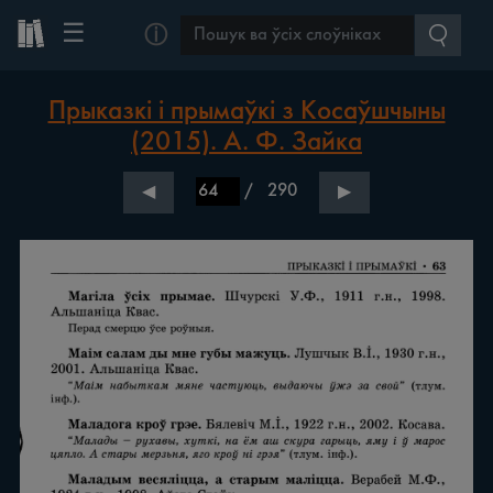
☰
ⓘ
Прыказкі і прымаўкі з Косаўшчыны
(2015). А. Ф. Зайка
/
290
◀
▶