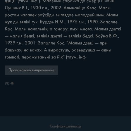
дзіця" (тлум. інф.). Маленькі сабачка да смерці шчаня. 
Лушчык В.І., 1930 г.н., 2002. Алынаніца Квас. Малы 
ростам чалавек заўсёды выглядае маладзейшым. Малы 
жук ды вялікі гук. Бурдзь Н.М., 1975 г.н., 1990. Заполле 
Кос. Малы начальнік, а гонару, пыхі многа. Малыя дзеткі 
— малыя бедкі, вялікія дзеткі — вялікія бедкі. Воўна В.Ф., 
1939 г.н., 2001. Заполле Кос. "Малыя дзеці — пры 
бацъках, на вачах. А вырастуцъ, разъедуцца — адны 
трывогі, перажываньні за йіх" (тлум. інф
Прапанаваць выпраўленне
90 👁
Канфідэнцыйнасць