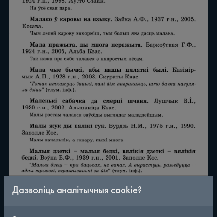
Дазволіць аналітычныя cookie?
/
290
◀
▶