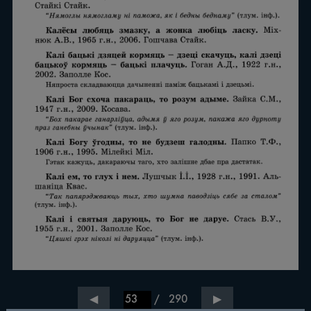
/
290
◀
▶