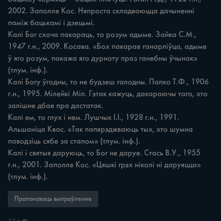
2002. Заполле Кос. Няпроста складваюцца дачыненні 
паміж бацькамі і дзецьмі.

Калі Бог схоча пакараць, то розум адыме. Зайка С.М., 
1947 г.н., 2009. Косава. «Бох пакарае ганарліўца, адыме 
ў яго розум, пакажа яго дурноту праз ганебны ўчынак» 
(тлум. інф.).

Калі Богу ўгодны, то не будзеш галодны. Папко Т.Ф., 1906 
г.н., 1995. Мілейкі Міл. Гэтак кажуць, дакараючы таго, хто 
залішне дбае пра дастатак.

Калі ем, то глух і нем. Лушчык І.І., 1928 г.н., 1991. 
Альшаніца Квас. «Так папярэджваюць тых, хто шумна 
паводзіць сябе за сталом» (тлум. інф.).

Калі і святыя даруюць, то Бог не даруе. Стась В.У., 1955 
г.н., 2001. Заполле Кос. «Цяшкі грэх ніколі ні даруяцца» 
(тлум. інф.).
Прапанаваць выпраўленне