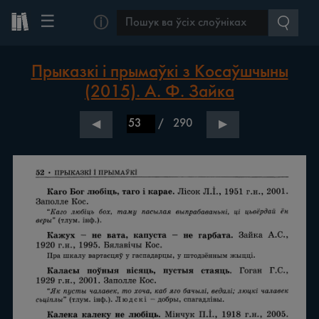
☰
ⓘ
Прыказкі і прымаўкі з Косаўшчыны
(2015). А. Ф. Зайка
/
290
◀
▶