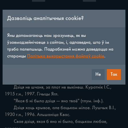
	Дзеці гадаваць, як гарачы камень качаць. Прыступчык 
Дазволіць аналітычныя cookie?
М.В., 1925 г.н., 2003. Падстарынь Падст.

	Дзяцей гадаваць, выхоўваць няпроста, клопатна.

	Дзе чорт не пасіліў, туды бабу паслаў. Шаўкун М.У., 
Яны дапамагаюць нам зразумець, як вы
1936 г.н., 2003. Кушняры Падст.

ўзаемадзейнічаеце з сайтам, і, адпаведна, што ў ім
	"Баба ў тры вузлы завяжацца, а свайго даб'ецца" 
трэба палепшыць. Падрабязней можна даведацца на
(тлум. інф.).

старонцы
Палітыка выкарыстання файлаў cookie
.
	Дзіця малое — слёзы малыя. Лушчык В.І., 1930 г.н., 
2001. Альшаніца Квас.

	"Малыя дзеці на вачах у бацькоў, а паедуць у сьвет — 
Не
Так
перажываньне баькам" (тлум. інф.).

	Дзіця не шчаня, за плот не выкінеш. Куратнік І.С., 
1915 г.н., 1997. Гічыцы Ягл.

	"Якоя б ні было дзіця — яно тваё" (тлум. інф.).

	Дзіця хоць крывое, але бацькам мілое. Лушчык В.І., 
1930 г.н., 1996. Альшаніца Квас.

	Свае дзіця, якоя б яно ні было, бацькам любае, 