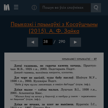
☰
ⓘ
Прыказкі і прымаўкі з Косаўшчыны
(2015). А. Ф. Зайка
/
290
◀
▶