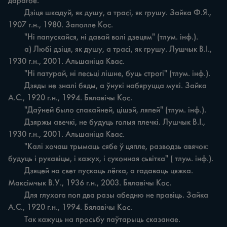
дарагое.

	Дзіця шкадуй, як душу, а трасі, як грушу. Зайка Ф.Я., 
1907 г.н., 1980. Заполле Кос.

	"Ні папускайся, ні давай волі дзецям" (тлум. інф.).

	а) Любі дзіця, як душу, а трасі, як грушу. Лушчык В.І., 
1930 г.н., 2001. Альшаніца Квас.

	"Ні патурай, ні песьці лішне, буць строгі" (тлум. інф.).

	Дзяды не зналі бяды, а ўнукі набяруцца мукі. Зайка 
А.С., 1920 г.н., 1994. Бялавічы Кос.

	"Даўней было спакайней, цішэй, ляпей" (тлум. інф.).

	Дзяржы авечкі, не будуць голыя плечкі. Лушчык В.І., 
1930 г.н., 2001. Альшаніца Квас.

	"Калі хочаш трымаць сябе ў цяпле, разводзь авячок: 
будуць і рукавіцы, і кажух, і суконная сьвітка" ( тлум. інф.).

	Дзяцей на свет пускаць лёгка, а гадаваць цяжка. 
Максімчык В.У., 1936 г.н., 2003. Бялавічы Кос.

	Для глухога поп два разы абедню не правіць. Зайка 
А.С., 1920 г.н., 1994. Бялавічы Кос.

	Так кажуць на просьбу паўтарыць сказанае.