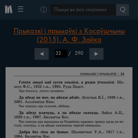
☰
ⓘ
Прыказкі і прымаўкі з Косаўшчыны
(2015). А. Ф. Зайка
/
290
◀
▶