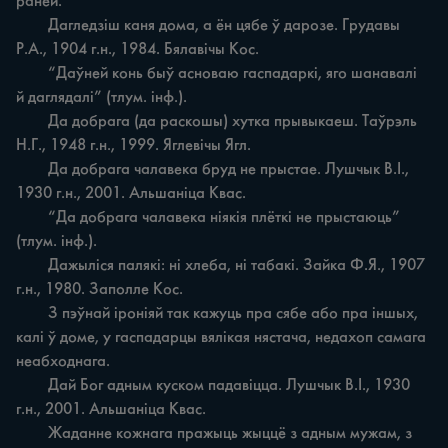
раней.

	Дагледзіш каня дома, а ён цябе ў дарозе. Грудавы 
Р.А., 1904 г.н., 1984. Бялавічы Кос.

	“Даўней конь быў асноваю гаспадаркі, яго шанавалі 
й даглядалі” (тлум. інф.).

	Да добрага (да раскошы) хутка прывыкаеш. Таўрэль 
Н.Г., 1948 г.н., 1999. Яглевічы Ягл.

	Да добрага чалавека бруд не прыстае. Лушчык В.І., 
1930 г.н., 2001. Альшаніца Квас.

	“Да добрага чалавека ніякія плёткі не прыстаюць” 
(тлум. інф.).

	Дажыліся палякі: ні хлеба, ні табакі. Зайка Ф.Я., 1907 
г.н., 1980. Заполле Кос.

	З пэўнай іроніяй так кажуць пра сябе або пра іншых, 
калі ў доме, у гаспадарцы вялікая нястача, недахоп самага 
неабходнага.

	Дай Бог адным куском падавіцца. Лушчык В.І., 1930 
г.н., 2001. Альшаніца Квас.

	Жаданне кожнага пражыць жыццё з адным мужам, з 