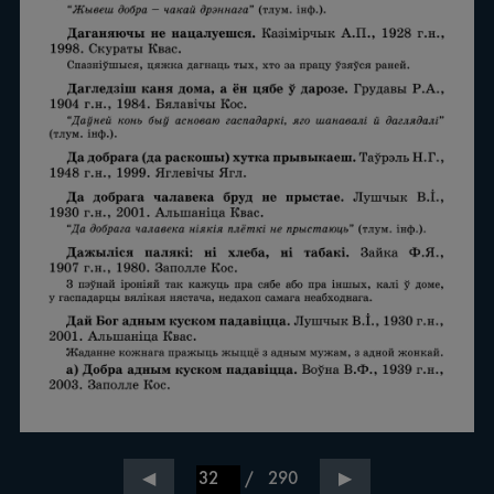
/
290
◀
▶