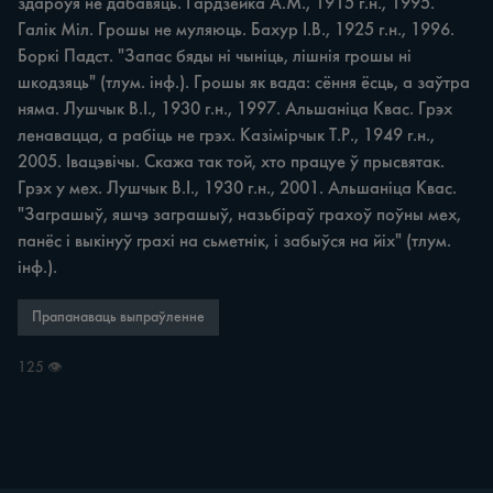
здароўя не дабавяць. Гардзейка А.М., 1915 г.н., 1995. 
Галік Міл. Грошы не муляюць. Бахур І.В., 1925 г.н., 1996. 
Боркі Падст. "Запас бяды ні чыніць, лішнія грошы ні 
шкодзяць" (тлум. інф.). Грошы як вада: сёння ёсць, а заўтра 
няма. Лушчык В.І., 1930 г.н., 1997. Альшаніца Квас. Грэх 
ленавацца, а рабіць не грэх. Казімірчык Т.Р., 1949 г.н., 
2005. Івацэвічы. Скажа так той, хто працуе ў прысвятак. 
Грэх у мех. Лушчык В.І., 1930 г.н., 2001. Альшаніца Квас. 
"Заграшыў, яшчэ заграшыў, назьбіраў грахоў поўны мех, 
панёс і выкінуў грахі на сьметнік, і забыўся на йіх" (тлум. 
інф.).
Прапанаваць выпраўленне
125 👁