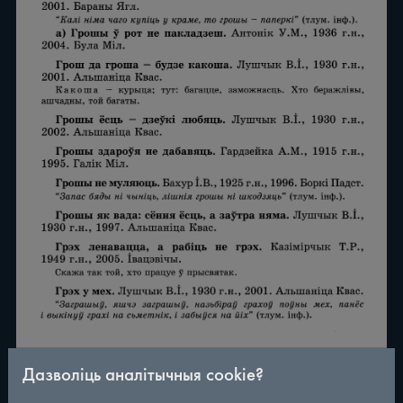
Дазволіць аналітычныя cookie?
/
290
◀
▶