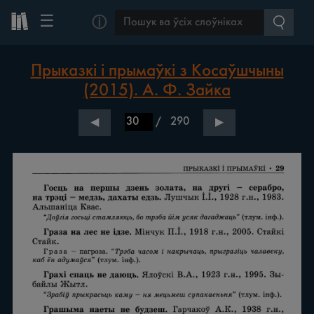
☰
ⓘ
Прыказкі і прымаўкі з Косаўшчыны
(2015). А. Ф. Зайка
/
290
◀
▶