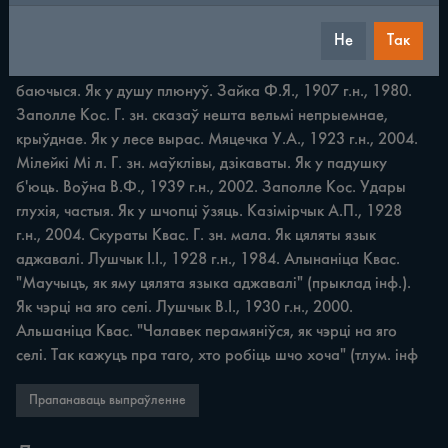
Не
Так
ПАРАЎНАННІ Як у Бога за плячыма. Зайка А.П., 1911 г.н., 
1985. Заполле Кос. Жыць пад абаронай, нічога не 
баючыся. Як у душу плюнуў. Зайка Ф.Я., 1907 г.н., 1980. 
Заполле Кос. Г. зн. сказаў нешта вельмі непрыемнае, 
крыўднае. Як у лесе вырас. Мяцечка У.А., 1923 г.н., 2004. 
Мілейкі Mi л. Г. зн. маўклівы, дзікаваты. Як у падушку 
б'юць. Воўна В.Ф., 1939 г.н., 2002. Заполле Кос. Удары 
глухія, частыя. Як у шчопці ўзяць. Казімірчык А.П., 1928 
г.н., 2004. Скураты Квас. Г. зн. мала. Як цяляты язык 
аджавалі. Лушчык І.І., 1928 г.н., 1984. Алынаніца Квас. 
"Маучыцъ, як яму цялята языка аджавалі" (прыклад інф.). 
Як чэрці на яго селі. Лушчык В.І., 1930 г.н., 2000. 
Альшаніца Квас. "Чалавек перамяніўся, як чэрці на яго 
селі. Так кажуцъ пра таго, хто робіць шчо хоча" (тлум. інф
Прапанаваць выпраўленне