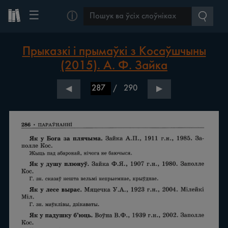
☰
ⓘ
Прыказкі і прымаўкі з Косаўшчыны
(2015). А. Ф. Зайка
/
290
◀
▶