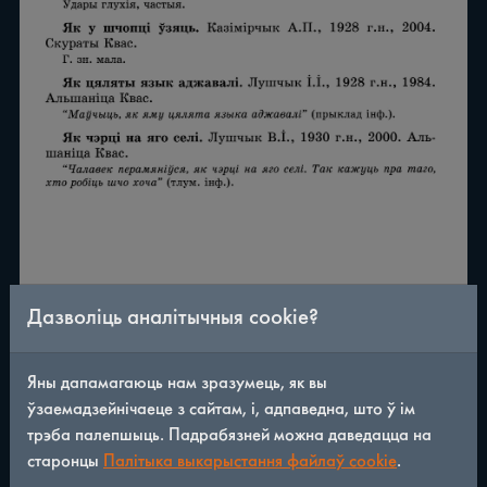
Дазволіць аналітычныя cookie?
Яны дапамагаюць нам зразумець, як вы
ўзаемадзейнічаеце з сайтам, і, адпаведна, што ў ім
трэба палепшыць. Падрабязней можна даведацца на
старонцы
Палітыка выкарыстання файлаў cookie
.
/
290
◀
▶