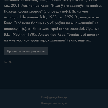
г.н., 2001. Алыпаніца Квас. "Німа ў яго здароўя, як наліты. 
Кажуцъ, сэрца хеорае" (з аповеду інф.). Як на мне 
малацілі. Шыманчык В.В., 1933 г.н., 1979. Хрышчонавічы 
Квас. "Усё цела баліць як у сё роўна на мне малацілі" (з 
аповеду інф.). а) Як на мне чэрці гарох малацілі. Лушчык 
B.I., 1930 г.н., 1985. Альшаніца Квас. "Баліць усё цела як 
на мне ўсю ноч чэрці гарох малацілі" (з аповеду інф
Прапанаваць выпраўленне
67 👁
Канфідэнцыйнасць
Выкарыстанне кукі