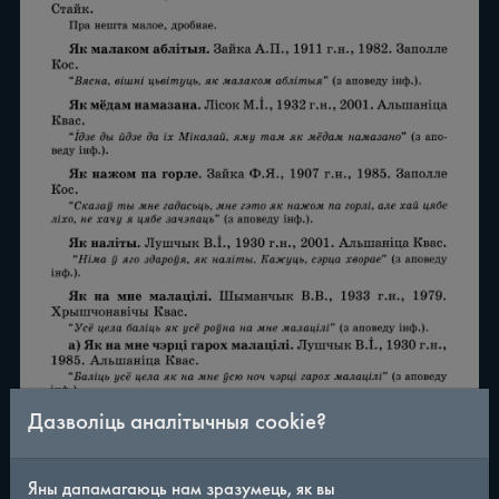
Дазволіць аналітычныя cookie?
/
290
◀
▶
Яны дапамагаюць нам зразумець, як вы