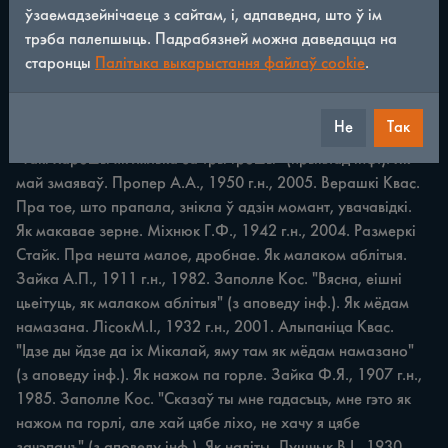
ўзаемадзейнічаеце з сайтам, і, адпаведна, што ў ім
ПАРАЎНАННІ 283 Пра тое, што дакучае, моцна 
трэба палепшыць. Падрабязней можна даведацца на
перашкаджае. Як літы. Зайка А.Ф., 1948 г.н., 2004. 
старонцы
Палітыка выкарыстання файлаў cookie
.
Заполле Кос. Пра чалавека, яго постаць: каржакаваты, 
моцнага целаскладу. Як лялька за тры грошы. Верабей В.І., 
Не
Так
1930 г.н., 1998. Аўсто Стайк. Жартоўнае параўнанне. 
"Такі харошы як лялька за тры грошы" (прыклад інф.). Як 
май змаяваў. Пропер А.А., 1950 г.н., 2005. Верашкі Квас. 
Пра тое, што прапала, знікла ў адзін момант, увачавідкі. 
Як макавае зерне. Міхнюк Г.Ф., 1942 г.н., 2004. Размеркі 
Стайк. Пра нешта малое, дробнае. Як малаком аблітыя. 
Зайка А.П., 1911 г.н., 1982. Заполле Кос. "Вясна, еішні 
цьеітуць, як малаком аблітыя" (з аповеду інф.). Як мёдам 
намазана. ЛісокМ.І., 1932 г.н., 2001. Алыпаніца Квас. 
"Ідзе ды йдзе да іх Мікалай, яму там як мёдам намазано" 
(з аповеду інф.). Як нажом па горле. Зайка Ф.Я., 1907 г.н., 
1985. Заполле Кос. "Сказаў ты мне гадасъцъ, мне гэто як 
нажом па горлі, але хай цябе ліхо, не хачу я цябе 
зачэпацъ" (з аповеду інф.). Як наліты. Лушчык В.І., 1930 