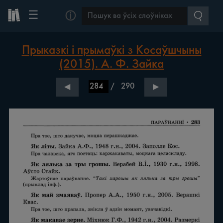
☰
ⓘ
Прыказкі і прымаўкі з Косаўшчыны
(2015). А. Ф. Зайка
/
290
◀
▶