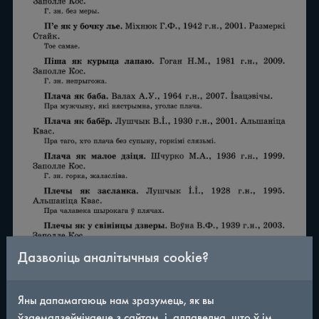
Дазволіць аналітычныя cookie?
Яны дапамагаюць нам зразумець, як вы
/
290
◀
▶
ўзаемадзейнічаеце з сайтам, і, адпаведна, што ў ім