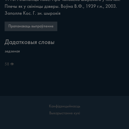
Плечы як у свінінцы дзверы. Воўна В.Ф., 1939 г.н., 2003. 
Заполле Кос. Г. зн. шырокія
Прапанаваць выпраўленне
Дадатковыя словы
зедзеная
58 👁
Канфідэнцыйнасць
Выкарыстанне кукі