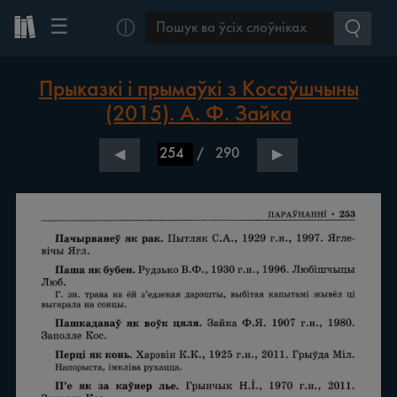
☰
ⓘ
Прыказкі і прымаўкі з Косаўшчыны
(2015). А. Ф. Зайка
/
290
◀
▶