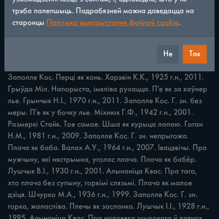
трэба палепшыць. Падрабязней можна даведацца на
ПАРАЎНАННІ 253 Пачырванеў як рак. Пытляк C.A., 1929 
старонцы
Палітыка выкарыстання файлаў cookie
.
г.н., 1997. Яглевічы Ягл. Паша як бубен. Рудзько В.Ф., 1930 
г.н., 1996. Любішчыцы Люб. Г. зн. трава на ёй з'едзеная 
Не
Так
дарэшты, выбітая капытамі жывёл ці выгарала на сонды. 
Пашкадаваў як воўк цяля. Зайка Ф.Я. 1907 г.н., 1980. 
Заполле Кос. Перці як конь. Харэвін K.K., 1925 г.н., 2011. 
Грыўда Міл. Напорыста, імкліва рухацца. П'е як за каўнер 
лье. Грынчык Н.І., 1970 г.н., 2011. Заполле Кос. Г. зн. без 
меры. П'е як у бочку лье. Міхнюк Г.Ф., 1942 г.н., 2001. 
Размеркі Стайк. Тое самае. Шша як курыца лапаю. Гоган 
Н.М., 1981 г.н., 2009. Заполле Кос. Г. зн. непрыгожа. 
Плача як баба. Валах А.У., 1964 г.н., 2007. Івацэвічы. Пра 
мужчыну, які нястрымна, уголас плача. Плача як бабёр. 
Лушчык В.І., 1930 г.н., 2001. Алынаніца Квас. Пра таго, 
хто плача без супыну, горкімі слязьмі. Плача як малое 
дзіця. Шчурко М.А., 1936 г.н., 1999. Заполле Кос. Г. зн. 
горка, жаласліва. Плечы як засланка. Лушчык І.І., 1928 г.н., 
1995. Алынаніца Квас. Пра чалавека шырокага ў плячах. 