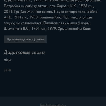
возе. Зайка Н.П., 1944 г.н., 2008. Заполле Кос. Тое самае. 
Патрэбны як сабаку пятая нага. Харэвін К.К., 1925 г.н., 
2011. Грыўда Міл. Тое самае. Паузе як чарапаха. Зайка 
А.П., 1911 г.н., 1980. Заполле Кос. Пра таго, хто ідзе 
паціху, не спяшаючыся. Пахаваліся як мышы ў норы. 
Шыманчык В.С., 1901 г.н., 1979. Хрышчонавічы Квас
Прапанаваць выпраўленне
Дадатковыя словы
збруя
69 👁
Канфідэнцыйнасць