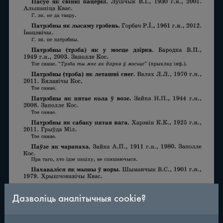
Дазволіць аналітычныя cookie?
/
290
◀
▶