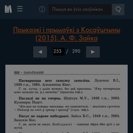
☰
ⓘ
Прыказкі і прымаўкі з Косаўшчыны
(2015). А. Ф. Зайка
/
290
◀
▶