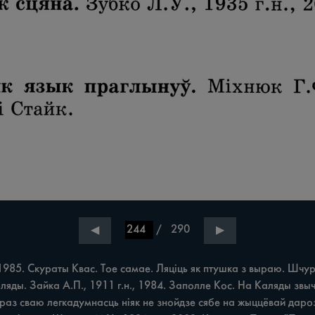
/
290
◀
▶
985. Скураты Квас. Тое самае. Ляціць як птушка з выраю. Шчурко 
Коляды. Зайка А.П., 1911 г.н., 1984. Заполле Кос. На Каляды зв
праз сваю легкадумнасць ніяк не знойдзе сябе на жыццёвай дароз