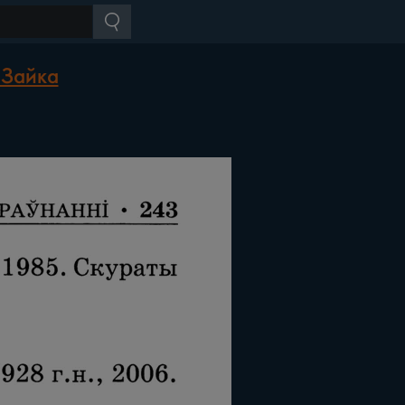
 Зайка