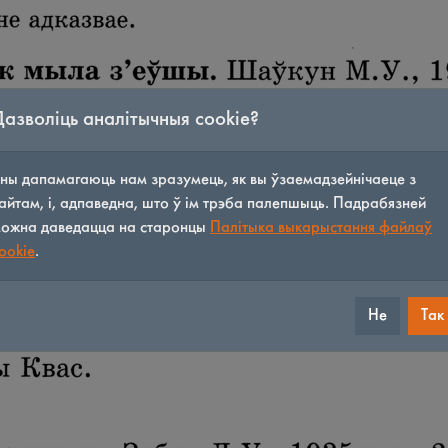
Дазволіць аналітычныя cookie?
ны дапамагаюць нам зразумець, як вы ўзаемадзейнічаеце з
айтам, і, адпаведна, што ў ім трэба палепшыць. Падрабязней
ожна даведацца на старонцы
Палітыка выкарыстання файлаў
ookie
.
Не
Так