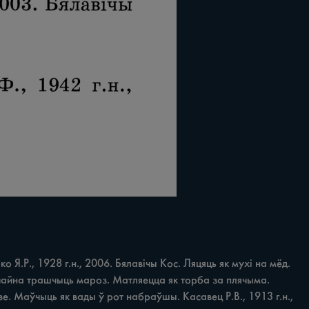
Я.Р., 1928 г.н., 2006. Бялавічы Кос. Ляцяць як мухі на мёд. 
ычайна трашчыць мароз. Матляецца як торба за плячыма. 
е. Маўчыць як вады ў рот набраўшы. Касавец Р.В., 1913 г.н., 