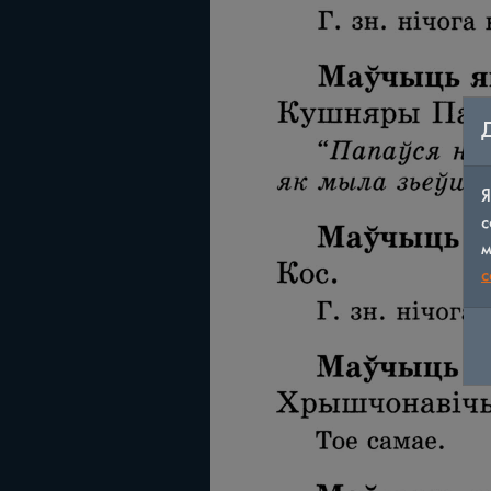
Я
с
м
c