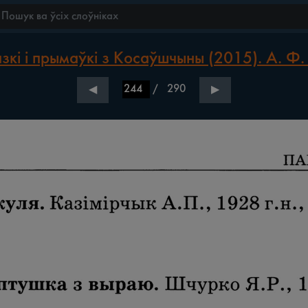
зкі і прымаўкі з Косаўшчыны (2015). А. Ф.
/
290
◀
▶