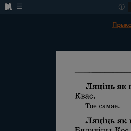
☰
ⓘ
Прыка