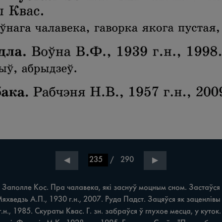
/
290
◀
▶
 Заполле Кос. Пра чалавека, які заснуў моцным сном. Застаўся ад
 Мяхведзь А.П., 1930 г.н., 2007. Руда Падст. Зацяўся як заценлівы 
н., 1985. Скураты Квас. Г. зн. забраўся ў глухое месца, у куток. З