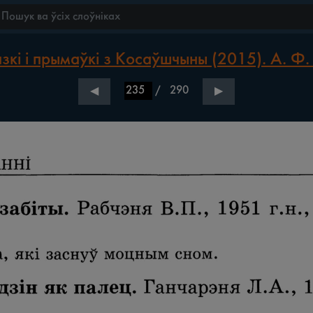
зкі і прымаўкі з Косаўшчыны (2015). А. Ф.
/
290
◀
▶