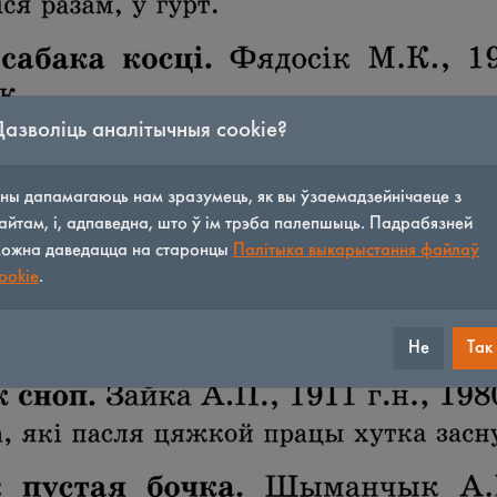
Дазволіць аналітычныя cookie?
ны дапамагаюць нам зразумець, як вы ўзаемадзейнічаеце з
айтам, і, адпаведна, што ў ім трэба палепшыць. Падрабязней
ожна даведацца на старонцы
Палітыка выкарыстання файлаў
ookie
.
Не
Так