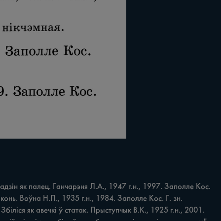
зін як палец. Ганчарэня Л.А., 1947 г.н., 1997. Заполле Кос. 
конь. Воўна Н.П., 1935 г.н., 1984. Заполле Кос. Г. зн. 
біліся як авечкі ў статак. Прыступчык В.К., 1925 г.н., 2001. 