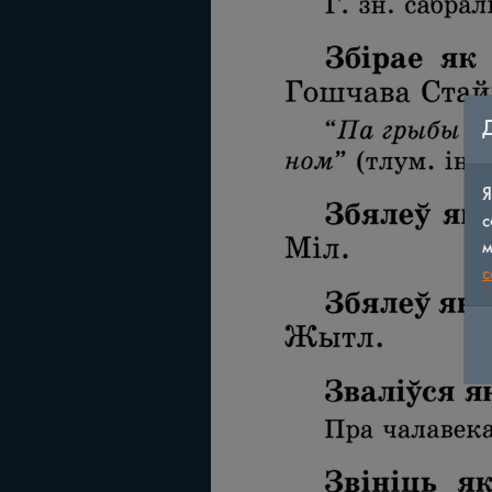
Я
с
м
c