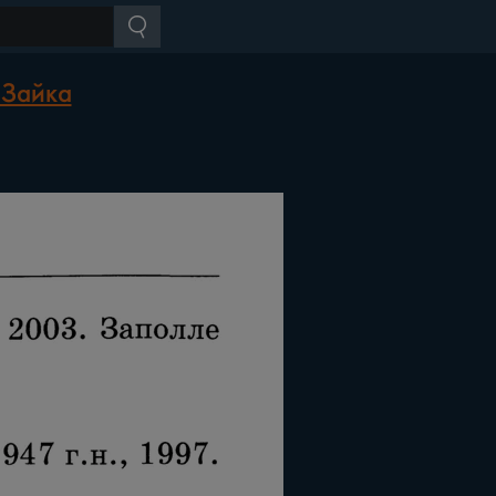
 Зайка