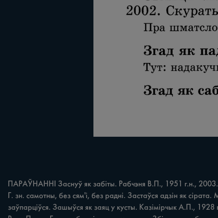
ПАРАЎНАННІ Заснуў як забіты. Рабчэня В.П., 1951 г.н., 2003.
Г. зн. самотны, без сям'і, без радні. Застаўся адзін як сірата.
заўпарціўся. Зашыўся як заяц у кусты. Казімірчык А.П., 1928 г.