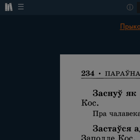
☰
ⓘ
Прыка