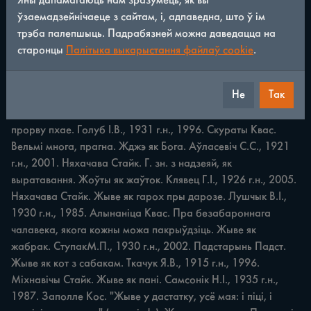
Яны дапамагаюць нам зразумець, як вы
ўзаемадзейнічаеце з сайтам, і, адпаведна, што ў ім
ПАРАЎНАННІ 231 Есць як не сваім ротам. Воўна Г.П., 
трэба палепшыць. Падрабязней можна даведацца на
1910 г.н., 1984. Заполле Кос. Тое самае. Есць як не ў сябе. 
старонцы
Палітыка выкарыстання файлаў cookie
.
Валах Л.Л., 1970 г.н., 2011. Бялавічы Кос. Г. зн. многа, 
прагна. Есць як пярэчынка перачыняе. Зайка Ф.Я., 1907 
Не
Так
г.н., 1980. Заполле Кос. Пярэчынак — пласт сена, саломы, 
які збіваецца граблямі. Тут: есць паволі, з смакам. Есць як у 
прорву пхае. Голуб І.В., 1931 г.н., 1996. Скураты Квас. 
Вельмі многа, прагна. Жджэ як Бога. Аўласевіч С.С., 1921 
г.н., 2001. Няхачава Стайк. Г. зн. з надзеяй, як 
выратавання. Жоўты як жаўток. Клявец Г.І., 1926 г.н., 2005. 
Няхачава Стайк. Жыве як гарох пры дарозе. Лушчык В.І., 
1930 г.н., 1985. Алынаніца Квас. Пра безабароннага 
чалавека, якога кожны можа пакрыўдзіць. Жыве як 
жабрак. СтупакМ.П., 1930 г.н., 2002. Падстарынь Падст. 
Жыве як кот з сабакам. Ткачук Я.В., 1915 г.н., 1996. 
Міхнавічы Стайк. Жыве як пані. Самсонік Н.І., 1935 г.н., 
1987. Заполле Кос. "Жыве у дастатку, усё мая: i піці, i 