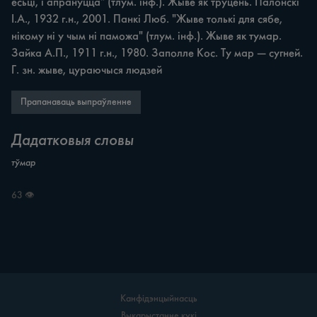
есьці, i апрануцца" (тлум. інф.). Жыве як труцень. Палонскі 
І.А., 1932 г.н., 2001. Панкі Люб. "Жыве толькі для сябе, 
нікому ні у чым ні паможа" (тлум. інф.). Жыве як тумар. 
Зайка А.П., 1911 г.н., 1980. Заполле Кос. Ту мар — сугней. 
Г. зн. жыве, цураючыся людзей
Прапанаваць выпраўленне
Дадатковыя словы
тўмар
63 👁
Канфідэнцыйнасць
Выкарыстанне кукі