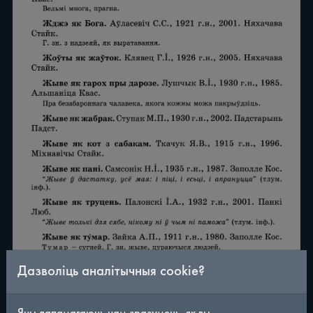
Дазволіць аналітычныя cookie?
/
290
◀
▶