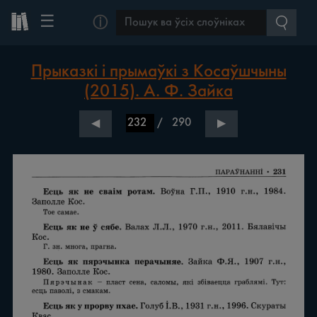
☰
ⓘ
Прыказкі і прымаўкі з Косаўшчыны
(2015). А. Ф. Зайка
/
290
◀
▶