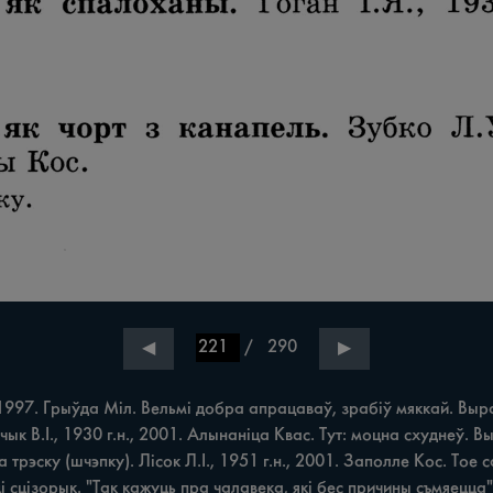
/
290
◀
▶
97. Грыўда Міл. Вельмі добра апрацаваў, зрабіў мяккай. Вырас я 
ык В.І., 1930 г.н., 2001. Алынаніца Квас. Тут: моцна схуднеў. Вы
трэску (шчэпку). Лісок Л.І., 1951 г.н., 2001. Заполле Кос. Toe
ці сцізорык. "Так кажуць пра чалавека, які бес причины съмяецца"