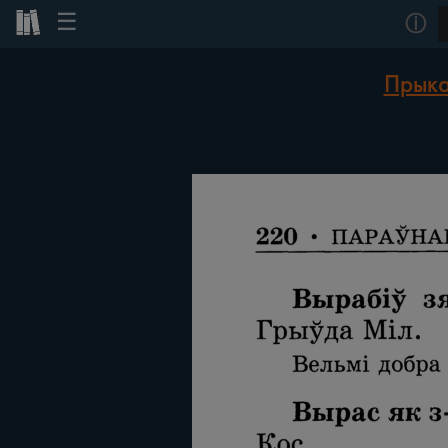
☰
ⓘ
Прыка