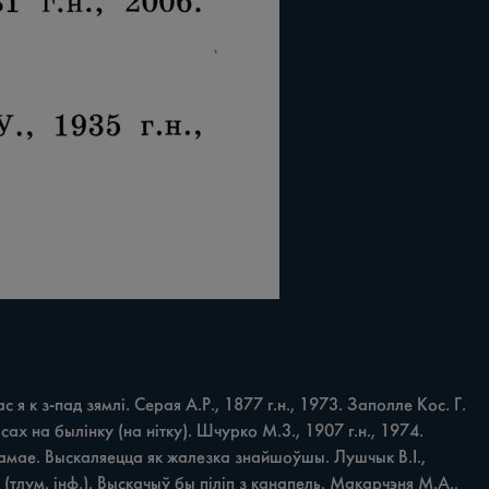
к з-пад зямлі. Серая A.P., 1877 г.н., 1973. Заполле Кос. Г. 
сах на былінку (на нітку). Шчурко M.3., 1907 г.н., 1974. 
 самае. Выскаляецца як жалезка знайшоўшы. Лушчык В.І., 
 (тлум. інф.). Выскачыў бы піліп з канапель. Макарчэня M.A., 