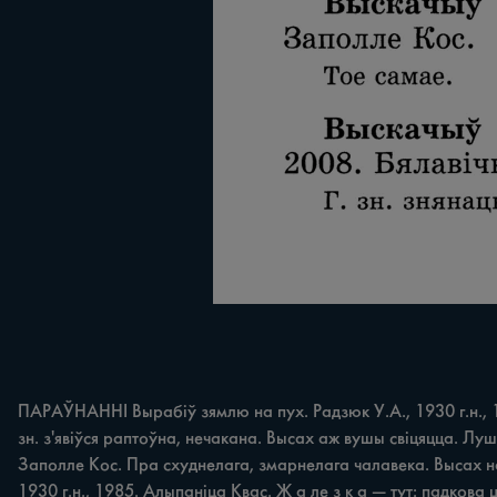
ПАРАЎНАННІ Вырабіў зямлю на пух. Радзюк У.А., 1930 г.н., 19
зн. з'явіўся раптоўна, нечакана. Высах аж вушы свіцяцца. Лушч
Заполле Кос. Пра схуднелага, змарнелага чалавека. Высах на 
1930 г.н., 1985. Алыпаніца Квас. Ж а ле з к а — тут: падкова 