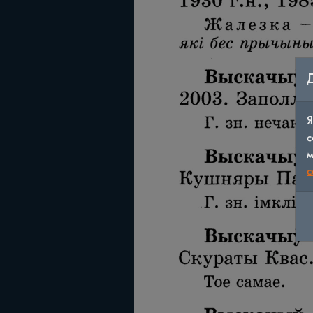
Я
с
м
c