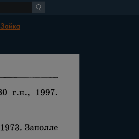
 Зайка