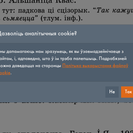
Дазволіць аналітычныя cookie?
ны дапамагаюць нам зразумець, як вы ўзаемадзейнічаеце з
айтам, і, адпаведна, што ў ім трэба палепшыць. Падрабязней
ожна даведацца на старонцы
Палітыка выкарыстання файлаў
ookie
.
Не
Так