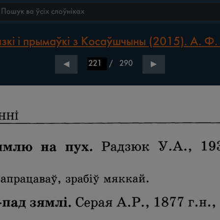
зкі і прымаўкі з Косаўшчыны (2015). А. Ф.
/
290
◀
▶