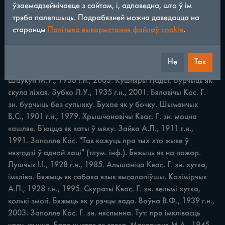
ўзаемадзейнічаеце з сайтам, і, адпаведна, што ў ім
трэба палепшыць. Падрабязней можна даведацца на
ПАРАЎНАННІ Будзе табе як сіваму каню. Міхнюк Г.Ф., 
старонцы
Палітыка выкарыстання файлаў cookie
.
1942 г.н., 2010. Размеркі Стайк. Пагрозліва кажуць таму, 
хто ў нечым правінаваціўся. Бурчыць як кіла. Жыромская 
H.B., 1918 г.н., 1995. Бусяж Міл. Кіла — грыжа. Тут: 
Не
Так
бубніць, сярдзіта мармыча. Бурчыць як ліхая свякроў. 
Шаўкун М.У., 1936 г.н., 2003. Кушняры Падст. Бурчыць як 
скула ліхая. Зубко Л.У., 1935 г.н., 2001. Бялавічы Кос. Г. 
зн. бурчыць без супынку. Бухае як у бочку. Шыманчык 
В.С., 1901 г.н., 1979. Хрышчонавічы Квас. Г. зн. моцна 
кашляе. Б'юцца як каты ў мяху. Зайка А.П., 1911 г.н., 
1991. Заполле Кос. "Так кажуцъ пра тых хто жыве ў 
нязгодзі ў адной хаці" (тлум. інф.). Бяжыць як на пажар. 
Лушчык І.І., 1928 г.н., 1985. Альшаніца Квас. Г. зн. хутка, 
імкліва. Бяжыць як сабака язык высалапіўшы. Казімірчык 
А.П., 1928 г.н., 1995. Скураты Квас. Г. зн. вельмі хутка, 
колькі змогі. Бяжыць як у рэчцы вада. Воўна В.Ф., 1939 г.н., 
2003. Заполле Кос. Г. зн. няспынна. Тут: пра імклівасць 