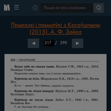
☰
ⓘ
Прыказкі і прымаўкі з Косаўшчыны
(2015). А. Ф. Зайка
/
290
◀
▶