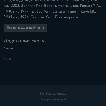
часу, жыцця. Бада чыстая як сляза. Макарчэня М.А., 1945 
г.н., 2004. Заполле Кос. Вада чыстая як шкло. Радзюк У.А., 
1930 г.н., 1997. Грыўда Mi л. Валасы як дрот. Голуб І.В., 
1931 г.н., 1996. Скураты Квас. Г. зн. шорсткія
Прапанаваць выпраўленне
Дадатковыя словы
бюцца
59 👁
Канфідэнцыйнасць
Выкарыстанне кукі