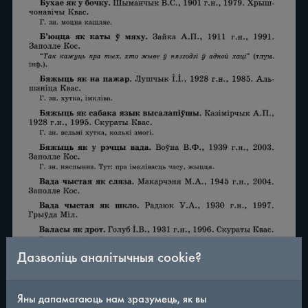
Дазволіць аналітычныя cookie?
/
290
◀
▶
Яны дапамагаюць нам зразумець, як вы