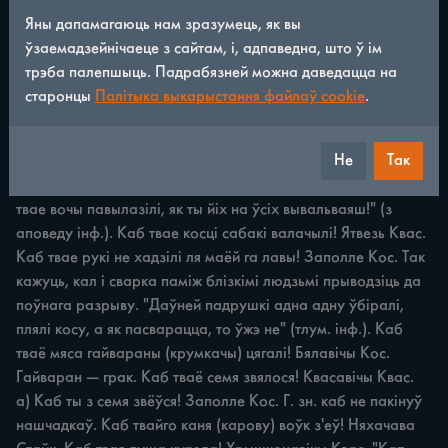
Яны дапамагаюць нам зразумець, як вы
ПРАКЛЁНЫ 179 "Кап табе языка выперла, кап ты ні 
ўзаемадзейнічаеце з сайтам, і, адпаведна, што ў ім
гаварыр, да выў!" (з аповеду інф.). Каб табе язык адсох! 
трэба палепшыць. Падрабязней можна даведацца на
Панкі Люб. Каб табе язык апух, як кал од а! Сярадава 
старонцы
Палітыка выкарыстання файлаў cookie
.
Жытл. Каб табе язык прутам стаў! Яглевічы Ягл. Каб такія 
людзі густа сеяліся, але рэдка ўзыходзілі! Алынаніца Квас. 
Не
Так
Тут: ліхія, нядобрыя людзі. Каб твае вочы павылазілі! 
Альшаніца Квас. Так кажуць гняўліваму чалавеку. "Кап 
твае вочы павылазілі, як ты йіх на ўсіх вывальваяш!" (з 
аповеду інф.). Каб твае косці сабакі валачылі! Ятвезь Квас. 
Каб твае рукі не хадзілі ля маёй га лавы! Заполле Кос. Так 
кажуць, кал i сварка паміж блізкімі людзьмі прыводзіць да 
поўнага разрыву. "Даўней падрушкі адна адну ўбіралі, 
плялі косу, а як пасварацца, то ўжэ не" (тлум. інф.). Каб 
тваё мяса гайвараны (крумкачы) цягалі! Бялавічы Кос. 
Гайваран — грак. Каб тваё семя звялося! Квасавічы Квас. 
а) Каб ты з семя звёўся! Заполле Кос. Г. зн. каб не пакінуў 
нашчадкаў. Каб твайго каня (карову) воўк з'еў! Няхачава 