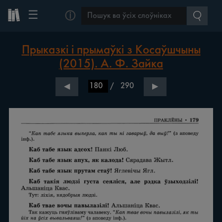
☰
ⓘ
Прыказкі і прымаўкі з Косаўшчыны
(2015). А. Ф. Зайка
/
290
◀
▶