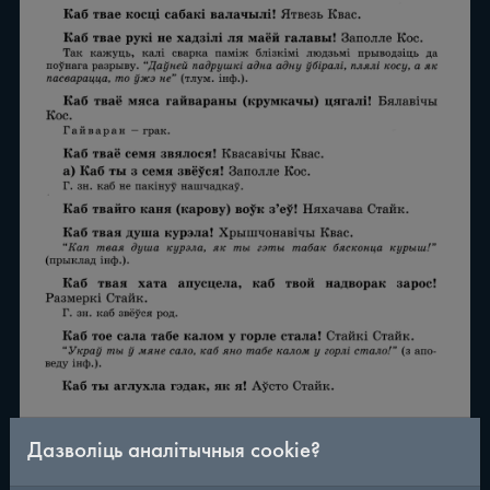
Дазволіць аналітычныя cookie?
/
290
◀
▶