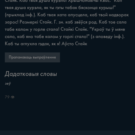
Стайк. Каб твая душа курэла! Хрышчонавічы Квас. "Кап 
твая душа курэла, як ты гэты табак бясконца курыш!" 
(прыклад інф.). Каб твая хата апусцела, каб твой надворак 
зарос! Размеркі Стайк. Г. зн. каб звёўся род. Каб тое сала 
табе калом у горле стала! Стайкі Стайк. "Украў ты ў мяне 
сало, каб яно табе калом у горлі стало!" (з аповеду інф.). 
Каб ты аглухла гэдак, як я! Аўсто Стайк
Прапанаваць выпраўленне
Дадатковыя словы
зеў
79 👁