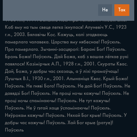
Не
Так
зы чэнні Каб яму лёгкая была зямелька! Шчурко М.А., 
1936 г.н., 1999. Заполле Кос. Пры пахаванні нябожчыка. 
Каб яму на тым свеце легка ікнулася! Апуневіч У.С., 1923 
г.н., 2003. Бялавічы Кос. Кажуць, калі згадваюць 
памерлага чалавека. Царства яму нябеснае! Паўсюль. 
Пра памерлага. Зычэнні-засцярогі: Барані Бог! Паўсюль. 
Бронь Божа! Паўсюль. Дай Божа, каб з вашае лёгкае рукі 
павялося! Казімірчык А.П., 1928 г.н., 2001. Скураты Квас. 
Дай, Божа, у добры час сказаць, а ў ліхі прамаўчаць! 
Лушчык В.І., 1930 г.н., 2001. Алынаніца Квас. Крый Божа! 
Паўсюль. Не гняві Бога! Паўсюль. Не дай Бог! Паўсюль. Не 
давядзі Бог! Паўсюль. Не проці ночы кажучы! Паўсюль. Не 
проці ночы спамінаючы! Паўсюль. Не тут кажучы! 
Паўсюль. Не ў гэтай хаце ўспамінаючы! Паўсюль. 
Няўрокам кажучы! Паўсюль. Няхай Бог крые! Паўсюль. У 
добры час кажучы! Паўсюль. Хай Бог крые (ратуе)! 
Паўсюль