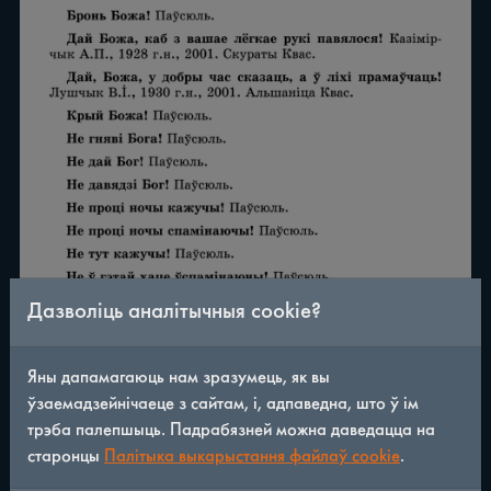
Дазволіць аналітычныя cookie?
Яны дапамагаюць нам зразумець, як вы
ўзаемадзейнічаеце з сайтам, і, адпаведна, што ў ім
трэба палепшыць. Падрабязней можна даведацца на
старонцы
Палітыка выкарыстання файлаў cookie
.
/
290
◀
▶