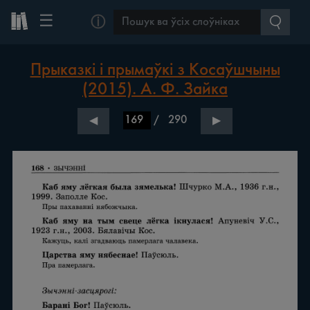
☰
ⓘ
Прыказкі і прымаўкі з Косаўшчыны
(2015). А. Ф. Зайка
/
290
◀
▶