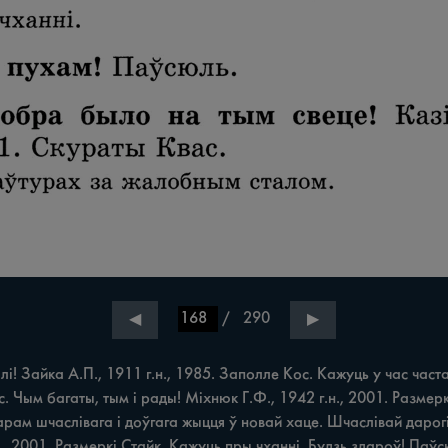
/
290
◀
▶
і! Зайка А.П., 1911 г.н., 1985. Заполле Кос. Кажуць у час час
Чым багаты, тым i рады! Міхнюк Г.Ф., 1942 г.н., 2001. Размеркі Ст
рам шчаслівага i доўгага жыцця ў новай хаце. Шчаслівай дарогі
н., 2001. Размеркі Стайк. Кажуць пры чханні. Будзь здароў! Паўсю