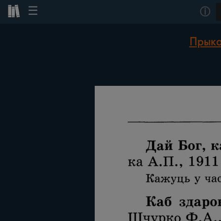
☰
ⓘ
Прыка