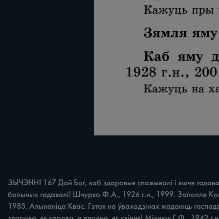
ЗЫЧЭННІ 167 Дай Бог, каб здаровыя спажывалі i яшчэ гадавал
болыных гадавалі! Шчурко Ф.А., 1926 г.н., 1999. Заполле Кос. 
1985. Алынаніца Квас. Гэтак на ўваходзінах жадаюць гаспада
здарова, як карова, а плодна, як свіння! Міхнюк Г.Ф., 1942 г.