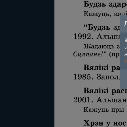
Я
с
м
c