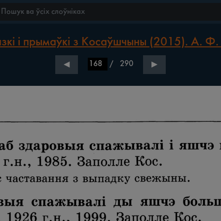
зкі і прымаўкі з Косаўшчыны (2015). А. Ф.
/
290
◀
▶