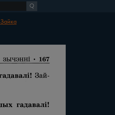
 Зайка