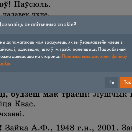
Дазволіць аналітычныя cookie?
ны дапамагаюць нам зразумець, як вы ўзаемадзейнічаеце з
айтам, і, адпаведна, што ў ім трэба палепшыць. Падрабязней
ожна даведацца на старонцы
Палітыка выкарыстання файлаў
ookie
.
Не
Так