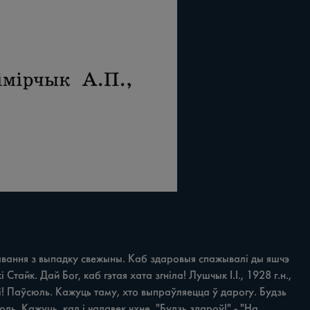
тавання з выпадку свежыны. Каб здаровыя спажывалі ды яшчэ 
айк. Дай Бог, каб гэтая хата згніла! Лушчык І.І., 1928 г.н., 
! Паўсюль. Кажуць таму, хто выпраўляецца ў дарогу. Будзь 
ль. Кажуць, кал i чалавек чхне. "Будзь здароў!" - "На 