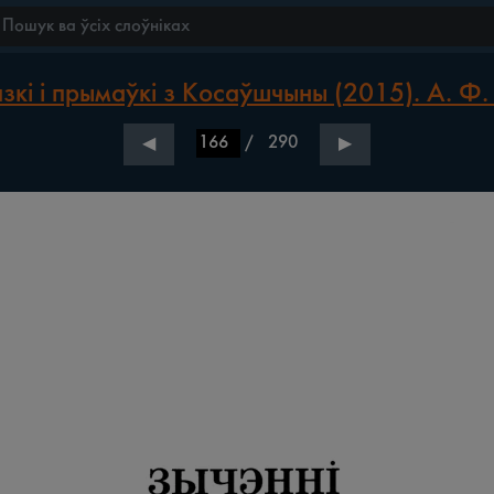
зкі і прымаўкі з Косаўшчыны (2015). А. Ф.
/
290
◀
▶