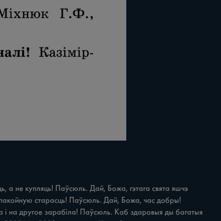
 а не купляць! Паўсюль. Дай, Божа, гэтага свята яшчэ 
спакойную старасць! Паўсюль. Дай, Божа, час добры! 
а i на другое зарабіла! Паўсюль. Каб здаровыя ды багатыя 