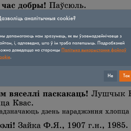
Дазволіць аналітычныя cookie?
ны дапамагаюць нам зразумець, як вы ўзаемадзейнічаеце з
айтам, і, адпаведна, што ў ім трэба палепшыць. Падрабязней
ожна даведацца на старонцы
Палітыка выкарыстання файлаў
ookie
.
Не
Так