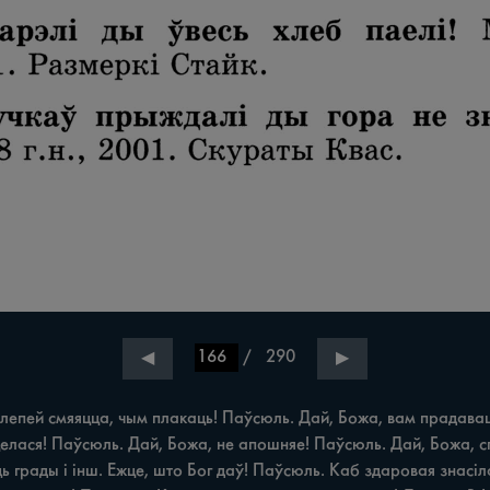
/
290
◀
▶
епей смяяцца, чым плакаць! Паўсюль. Дай, Божа, вам прадаваць,
целася! Паўсюль. Дай, Божа, не апошняе! Паўсюль. Дай, Божа, 
 грады i інш. Ежце, што Бог даў! Паўсюль. Каб здаровая знасіл