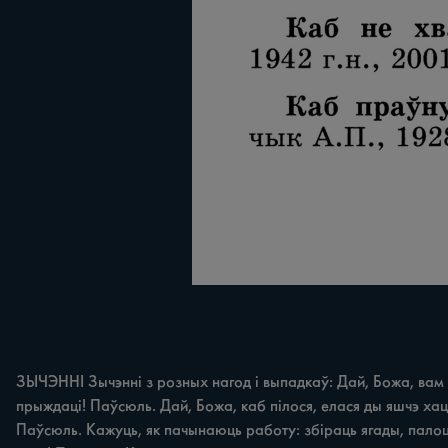
ЗЫЧЭННІ Зычэнні з розных нагод i выпадкаў: Дай, Божа, вам л
прыждаці! Паўсюль. Дай, Божа, каб пілося, елася ды яшчэ ха
Паўсюль. Кажуць, як пачынаюць работу: збіраць ягады, палоць