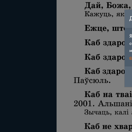
Я
с
м
c