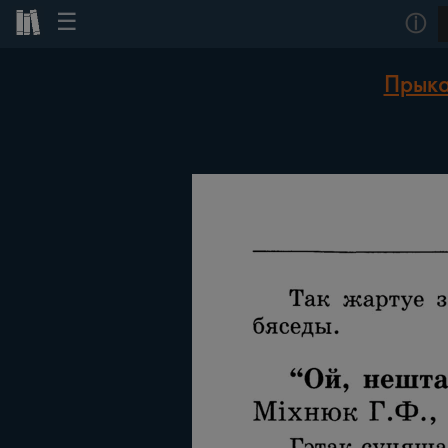
☰
ⓘ
Прыка