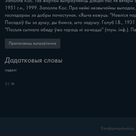
Заполле Кос. Так жартам выпраўляюць дзяцей пас ля вячэры спа
1951 г.н., 1999. Заполле Кос. Пра нейкі незвычайны выпадак, 
гаспадарам за добры пачастунак. «Яшчэ кажуцъ: "Haеліся пад з
Пасадзіў бы за душу, ды баюся, што задушу. Голуб І.В., 1931
"Пасъля сытнага абеду ўжо гарацъ ні хочацца" (тлум. інф.). П
Прапанаваць выпраўленне
Дадатковыя словы
паделі
82 👁
Канфідэнцыйнасць