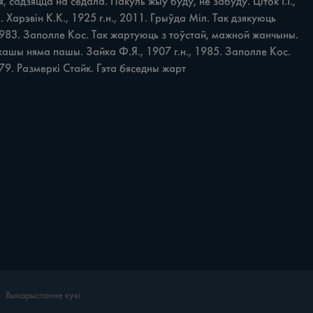
садзяцца на седала. Пакуль жыў буду, не забуду. Ціток І.І., 
Харэвін К.К., 1925 г.н., 2011. Грыўда Міл. Так дзякуюць 
, 1983. Заполле Кос. Так жартуюць з тоўстай, мажной жанчыны. 
 кашы няма пашы. Зайка Ф.Я., 1907 г.н., 1985. Заполле Кос. 
979. Размеркі Стайк. Гэта бяседны жарт
Выкарыстанне кукі