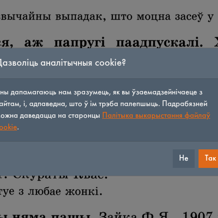
Дазволіць аналітычныя cookie?
ны дапамагаюць нам зразумець, як вы ўзаемадзейнічаеце з
айтам, і, адпаведна, што ў ім трэба палепшыць. Падрабязней
ожна даведацца на старонцы
Палітыка выкарыстання файлаў
ookie
.
Не
Так