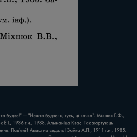
удзе!" — "Нешта будзе: ці гусь, ці качка". Міхнюк Г.Ф., 
 Ё.І., 1936 г.н., 1988. Алынаніца Квас. Так жартуюць 
не. Пад'елі? Акыш на седала! Зайка А.П., 1911 г.н., 1985. 