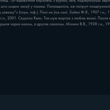
ць. Тут відавочная паралель з курамі, якія, падзяўбаўшы зерня, 
што модна засеў у памяці. Панаядаліся, аж папругі паадпускалі. 
авязку"» (тлум. інф.). Пані на ўсе сані. Зайка Ф.Я., 1907 г.н.
 г.н., 2001. Скураты Квас. Так муж жартуе з любае жонкі. Пасля
ершая чарка калом, а другая сакалом. Міхнюк В.В., 1938 г.н., 1