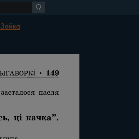
 Зайка