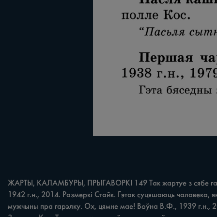
ЖАРТЫ, КАЛАМБУРЫ, ПРЫГАВОРКІ 149 Так жартуе з сябе гаспады
1942 г.н., 2014. Размеркі Стайк. Гэтак суцяшаюць чалавека, я
мужчыны пра гарэлку. Ох, цямне мае! Воўна В.Ф., 1939 г.н., 