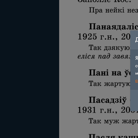
Я
с
м
c