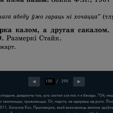
/
290
◀
▶
ня, даядаючы тое, што застал ося пас л я бяседы. "Ой, нешта б
кі хвалюецца, трывожыцца. От, гадота, не адарвеш ад рота. Лісок
2011. Заполле Кос. Прыгаворка, якой выказваюць вялікае здзіўлен