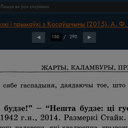
зкі і прымаўкі з Косаўшчыны (2015). А. Ф.
/
290
◀
▶