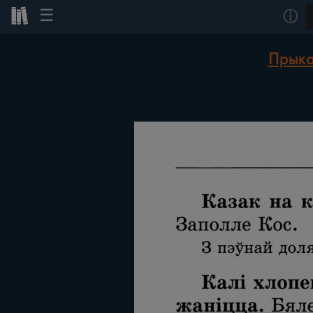
☰
ⓘ
Прыка