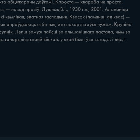
й, хто абцяжараны даўгамі. Кароста — хвароба не проста. 
ся — назад прасіў. Лушчык В.І., 1930 г.н., 2001. Алынаніца 
лькі кемлівая, здатная гаспадыня. Квасок (памянш. ад квас) — 
Так апраўдваюць сябе тыя, хто пакарыстаўся чужым. Крупіна 
 крупнік. Лепш замуж пайсці за альшаніцкага пастала, чым за 
ганарыліся сваёй вёскай, у якой былі ўсе выгоды: i лес, i 