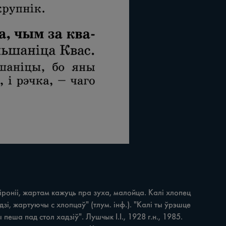
роніі, жартам кажуць пра зуха, малойца. Калі хлопец 
дзі, жартуючы с хлопцаў" (тлум. інф.). "Калі ты ўрэшце 
 пеша пад стол хадзіў". Лушчык І.І., 1928 г.н., 1985. 