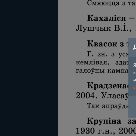
Я
с
м
c