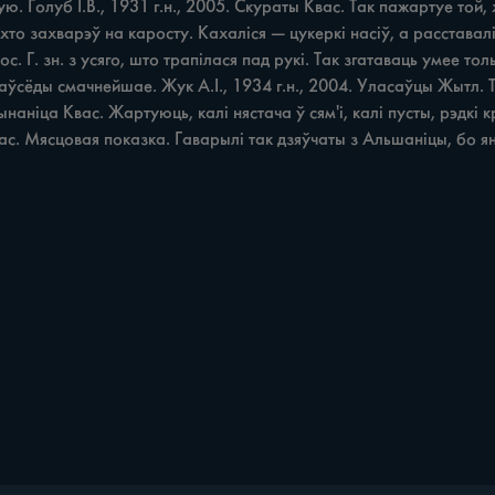
рую. Голуб І.В., 1931 г.н., 2005. Скураты Квас. Так пажартуе то
 хто захварэў на каросту. Кахаліся — цукеркі насіў, а расставалі
с. Г. зн. з усяго, што трапілася пад рукі. Так згатаваць умее то
ўсёды смачнейшае. Жук А.І., 1934 г.н., 2004. Уласаўцы Жытл. 
ынаніца Квас. Жартуюць, калі нястача ў сям'і, калі пусты, рэдкі
ас. Мясцовая показка. Гаварылі так дзяўчаты з Альшаніцы, бо яны 