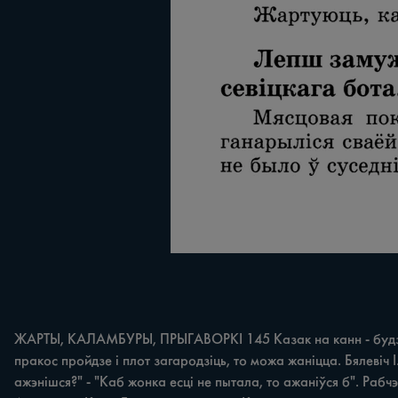
ЖАРТЫ, КАЛАМБУРЫ, ПРЫГАВОРКІ 145 Казак на канн - будзе сеч
пракос пройдзе i плот загародзіць, то можа жаніцца. Бялевіч І
ажэнішся?" - "Каб жонка есці не пытала, то ажаніўся б". Рабчэн