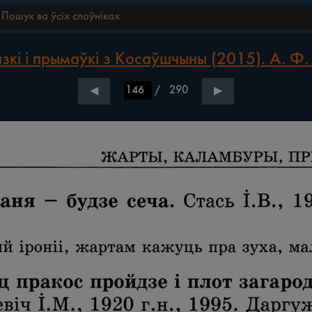
зкі і прымаўкі з Косаўшчыны (2015). А. Ф.
/
290
◀
▶