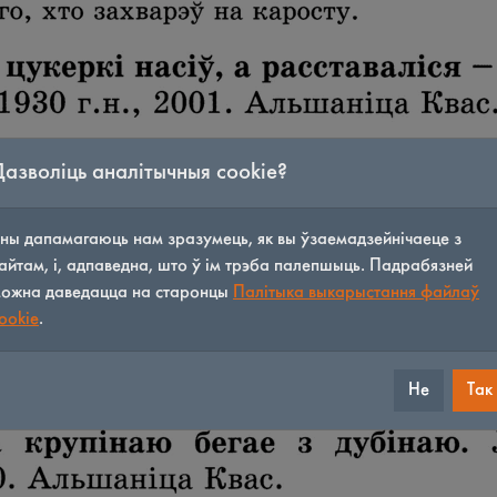
Дазволіць аналітычныя cookie?
ны дапамагаюць нам зразумець, як вы ўзаемадзейнічаеце з
айтам, і, адпаведна, што ў ім трэба палепшыць. Падрабязней
ожна даведацца на старонцы
Палітыка выкарыстання файлаў
ookie
.
Не
Так