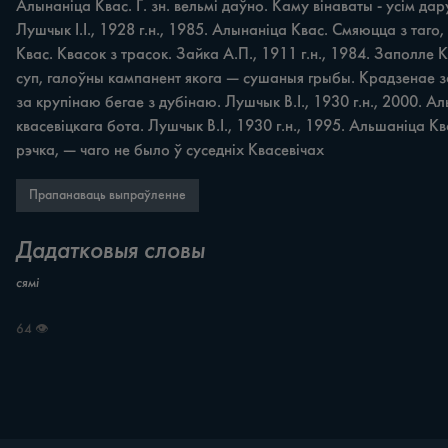
Алынаніца Квас. Г. зн. вельмі даўно. Каму вінаваты - усім да
Лушчык І.І., 1928 г.н., 1985. Алынаніца Квас. Смяюцца з таго,
Квас. Квасок з трасок. Зайка А.П., 1911 г.н., 1984. Заполле Ко
суп, галоўны кампанент якога — сушаныя грыбы. Крадзенае за
за крупінаю бегае з дубінаю. Лушчык В.І., 1930 г.н., 2000. Ал
квасевіцкага бота. Лушчык В.І., 1930 г.н., 1995. Альшаніца Кв
рэчка, — чаго не было ў суседніх Квасевічах
Прапанаваць выпраўленне
Дадатковыя словы
сямі
64 👁