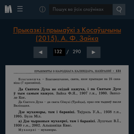
☰
ⓘ
Прыказкі і прымаўкі з Косаўшчыны
(2015). А. Ф. Зайка
/
290
◀
▶