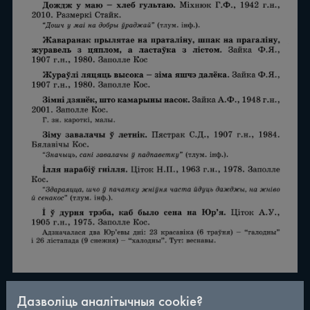
Дазволіць аналітычныя cookie?
/
290
◀
▶