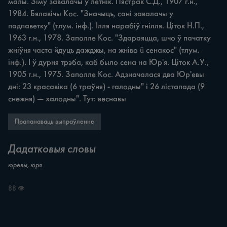
малы. Зіму завалачы ў летнік. Пястрак С.Д., 1907 г.н., 
1984. Бялавічы Кос. "Значыцъ, сані завалачы у 
падпаветку" (тлум. інф.). Ілля нарабіў гнілля. Ціток Н.П., 
1963 г.н., 1978. Заполле Кос. "Здараяцца, шчо ў пачатку 
жніўня часта йдуцъ дажджы, на жніво ŭ сенакос" (тлум. 
інф.). І ў дурня трэба, каб было сена на Юр'я. Ціток А.У., 
1905 г.н., 1975. Заполле Кос. Адзначалася два Юр'евы 
дні: 23 красавіка (6 траўня) - галодны" i 26 лістапада (9 
снежня) — халодны". Тут: веснавы
Прапанаваць выпраўленне
Дадатковыя словы
юревы, юря
88 👁