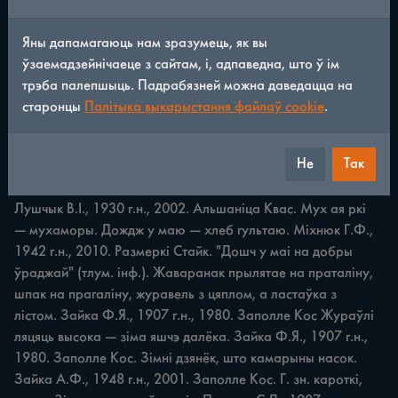
ПРЫКМЕТЫ 3 НАРОДНАГА КАЛЕНДАРА, НАЗІРАННІ 131 
Яны дапамагаюць нам зразумець, як вы
Благавешча — Благавешчанне, свята, якое прыпадае на 25 
ўзаемадзейнічаеце з сайтам, і, адпаведна, што ў ім
сакавіка (7 красавіка). Да Святога Духа не скідай кажуха, 
трэба палепшыць. Падрабязней можна даведацца на
i па Святым Дусе ў тым самым кажусе. Зайка Ф.Я., 1907 
старонцы
Палітыка выкарыстання файлаў cookie
.
г.н., 1980. Заполле Кос. Да Святога Духа — да свята 
Сёмухі (Тройцы), праз сем тыдняў пасля Вялікадня. Дзе 
Не
Так
мухаморы, там i баравікі. Таўрэль У.А., 1938 г.н., 1995. 
Була Міл. а) Дзе чырвоныя мухаяркі, там i баравікі. 
Лушчык В.І., 1930 г.н., 2002. Альшаніца Квас. Мух ая ркі 
— мухаморы. Дождж у маю — хлеб гультаю. Міхнюк Г.Ф., 
1942 г.н., 2010. Размеркі Стайк. "Дошч у маі на добры 
ўраджай" (тлум. інф.). Жаваранак прылятае на праталіну, 
шпак на прагаліну, журавель з цяплом, а ластаўка з 
лістом. Зайка Ф.Я., 1907 г.н., 1980. Заполле Кос Жураўлі 
ляцяць высока — зіма яшчэ далёка. Зайка Ф.Я., 1907 г.н., 
1980. Заполле Кос. Зімні дзянёк, што камарыны насок. 
Зайка А.Ф., 1948 г.н., 2001. Заполле Кос. Г. зн. кароткі, 