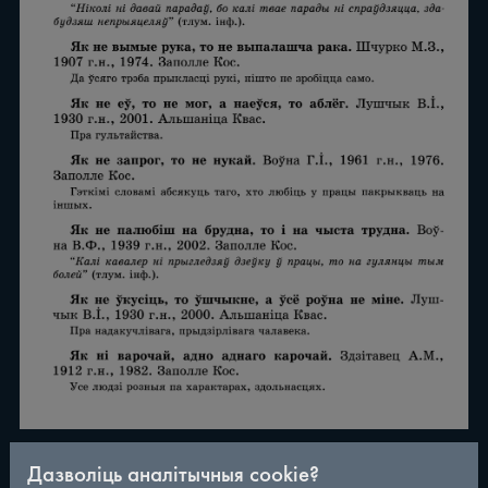
Дазволіць аналітычныя cookie?
/
290
◀
▶