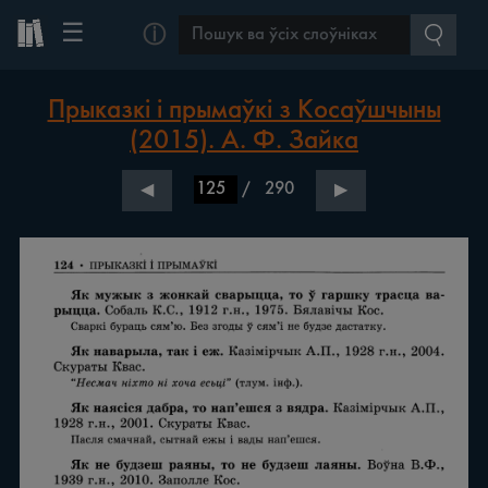
☰
ⓘ
Прыказкі і прымаўкі з Косаўшчыны
(2015). А. Ф. Зайка
/
290
◀
▶