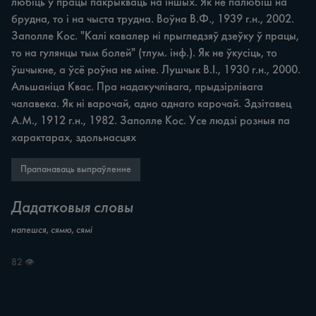
любіць у працы пакрыкваць на іншых. Як не палюбіш на 
брудна, то i на чыста трудна. Воўна В.Ф., 1939 г.н., 2002. 
Заполле Кос. "Калі кавалер ні прыгледзяў дзеўку ў працы, 
то на гулянцы тым болей" (тлум. інф.). Як не ўкусіць, то 
ўшчыкне, а ўсё роўна не міне. Лушчык В.І., 1930 г.н., 2000. 
Альшаніца Квас. Пра надакучлівага, прыдзірлівага 
чалавека. Як ні варочай, адно аднаго карочай. Здзітавец 
А.М., 1912 г.н., 1982. Заполле Кос. Усе людзі розныя па 
характарах, здольнасцях
Прапанаваць выпраўленне
Дадатковыя словы
напешся, сямю, сямі
82 👁