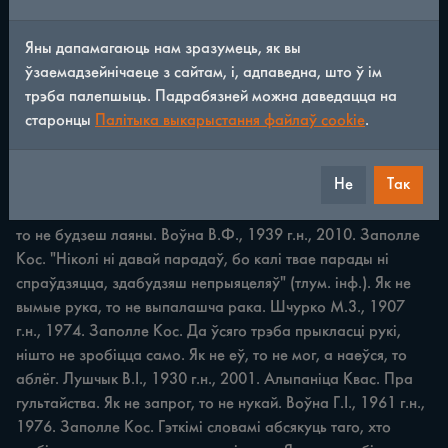
ПРЫКАЗКІ І ПРЫМАЎКІ Як мужык з жонкай сварыцца, то ў 
Яны дапамагаюць нам зразумець, як вы
гаршку трасца варыцца. Собаль K.C., 1912 г.н., 1975. 
ўзаемадзейнічаеце з сайтам, і, адпаведна, што ў ім
Бялавічы Кос. Сваркі бураць сям'ю. Без згоды ў сям'і не 
трэба палепшыць. Падрабязней можна даведацца на
будзе дастатку. Як наварыла, так i еж. Казімірчык А.П., 
старонцы
Палітыка выкарыстання файлаў cookie
.
1928 г.н., 2004. Скураты Квас. "Несмач ніхто ні хоча есьці" 
(тлум. інф.). Як наясіся дабра, то нап'ешся з вядра. 
Не
Так
Казімірчык А.П., 1928 г.н., 2001. Скураты Квас. Пасля 
смачнай, сытнай ежы i вады нап'ешся. Як не будзеш раяны, 
то не будзеш лаяны. Воўна В.Ф., 1939 г.н., 2010. Заполле 
Кос. "Ніколі ні давай парадаў, бо калі твае парады ні 
спраўдзяцца, здабудзяш непрыяцеляў" (тлум. інф.). Як не 
вымые рука, то не выпалашча рака. Шчурко M.3., 1907 
г.н., 1974. Заполле Кос. Да ўсяго трэба прыкласці рукі, 
нішто не зробіцца само. Як не еў, то не мог, а наеўся, то 
аблёг. Лушчык В.І., 1930 г.н., 2001. Алыпаніца Квас. Пра 
гультайства. Як не запрог, то не нукай. Воўна Г.І., 1961 г.н., 
1976. Заполле Кос. Гэткімі словамі абсякуць таго, хто 