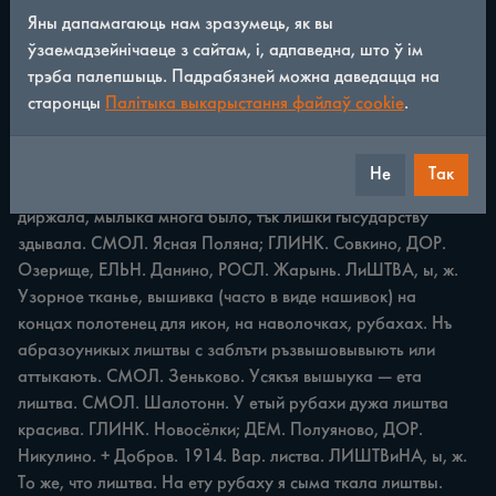
ставка. Я думыла, мне личныю стауку дадуть. ЯРЦ- 
Яны дапамагаюць нам зразумець, як вы
Мушковичи. ЛИЧоК, чка, м. Небольшой участок земли. 
ўзаемадзейнічаеце з сайтам, і, адпаведна, што ў ім
Там, зъ личками, у нас пруд быу, ВЯЗ. Пусто-Трошино. Ср. 
трэба палепшыць. Падрабязней можна даведацца на
лапик в 4 зиач. ЛИШеТЬ, ею, еешь, несов., неперех 
старонцы
Палітыка выкарыстання файлаў cookie
.
Становиться злее, свирепеть. Мужык жонку бьеть, а сам 
лишеить. ДОР. Струково; РОСЛ. Жарынь. СМОЛ. Ясная 
Поляна. ЛиШКи, ов, только мн. Излишки. Лишки картошки 
Не
Так
ины пъсадили. КАРД. Варваровщина. Кыда карову 
диржала, мылыка многа было, тък лишки гысударству 
здывала. СМОЛ. Ясная Поляна; ГЛИНК. Совкино, ДОР. 
Озерище, ЕЛЬН. Данино, РОСЛ. Жарынь. ЛиШТВА, ы, ж. 
Узорное тканье, вышивка (часто в виде нашивок) на 
концах полотенец для икон, на наволочках, рубахах. Нъ 
абразоуникых лиштвы с заблъти ръзвышовывыють или 
аттыкають. СМОЛ. Зеньково. Усякъя вышыука — ета 
лиштва. СМОЛ. Шалотонн. У етый рубахи дужа лиштва 
красива. ГЛИНК. Новосёлки; ДЕМ. Полуяново, ДОР. 
Никулино. + Добров. 1914. Вар. листва. ЛИШТВиНА, ы, ж. 
То же, что лиштва. На ету рубаху я сыма ткала лиштвы. 