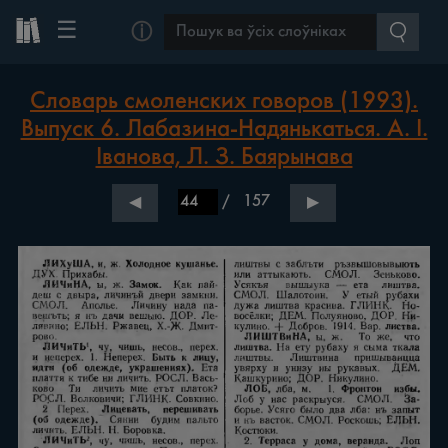
☰
ⓘ
Словарь смоленских говоров (1993).
Выпуск 6. Лабазина-Надянькаться. А. І.
Іванова, Л. З. Баярынава
/
157
◀
▶