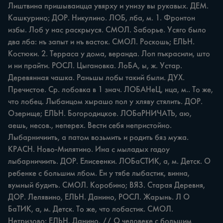
Лиштвина пришываицца увярху и унизу вы рукавых. ДЕМ. 
Кашкурино; ДОР. Никулино. ЛОБ, лба, м. 1. Фронтон 
избы. Лоб у нас раскрыуся. СМОЛ. Saборье. Усяго было 
два лба: нъ запыт и нъ васток. СМОЛ. Роскошь; ЕЛЬН. 
Костюки. 2. Терраса у дома, веранда. Лоп пъкрасили, што 
и ни прайти. РОСЛ. Цыгановка. ЛоБА, ы, ж. Устар. 
Деревянная чашка. Раньшы лобы такий были. ДУХ. 
Пречистое. Ср. лобовка в 1 знач. ЛОБАНеЦ, нца, м.. То же, 
что лобец. Лыбаицом хырашо пол у хляву стялить. ДОР. 
Озерище; ЕЛЬН. Богородицкое. ЛОБаРНИЧАТЬ, аю, 
аешь, несов., неперех. Вести себя непристойно. 
Лыбарничиить, а патом возьмить и родить бяз мужа. 
КРАСН. Ново-Милятино. Ина с мыладых гадоу 
лыбарничиить. ДОР. Елисеенки. ЛОБаСТИК, а, м. Детск. О 
ребенке с большим лбом. Ен у тябе лыбастик, винна, 
вумный будить. СМОЛ. Коробино; ВЯЗ. Старая Деревня, 
ДОР. Лелявино, ЕЛЬН. Данино, РОСЛ. Жарынь. Л О 
БаТИК, а, м. Детск. То же, что лобастик. СМОЛ. 
Нетризово; ЕЛЬН. Данино. // О человеке с большим 