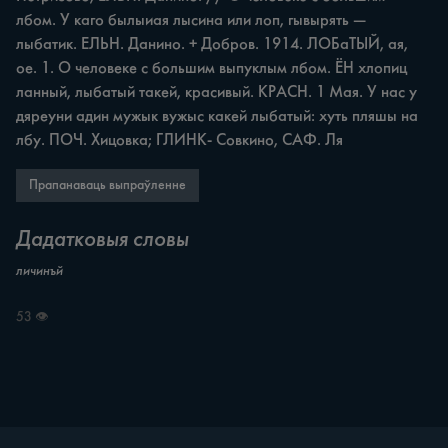
лбом. У каго былыиая лысина или лоп, гывырять — 
лыбатик. ЕЛЬН. Данино. + Добров. 1914. ЛОБаТЫЙ, ая, 
ое. 1. О человеке с большим выпуклым лбом. ЁН хлопиц 
ланный, лыбатый такей, красивый. КРАСН. 1 Мая. У нас у 
дяреуни адин мужык вужыс какей лыбатый: хуть пляшы на 
лбу. ПОЧ. Хицовка; ГЛИНК- Совкино, САФ. Ля
Прапанаваць выпраўленне
Дадатковыя словы
личинъй
53 👁