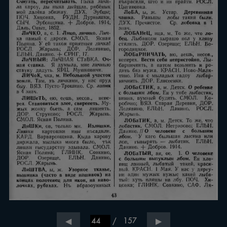
/
157
◀
▶