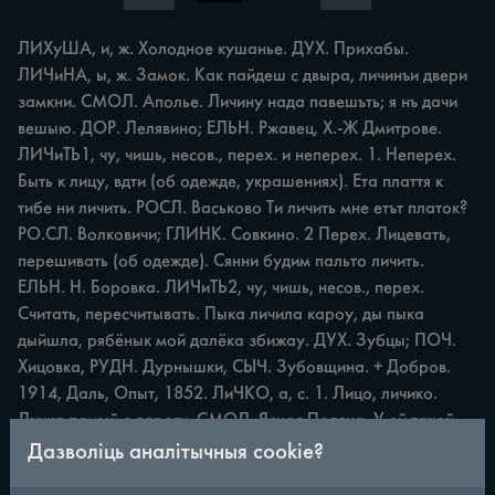
ЛИХуША, и, ж. Холодное кушанье. ДУХ. Прихабы. 
ЛИЧиНА, ы, ж. Замок. Как пайдеш с двыра, личинъи двери 
замкни. СМОЛ. Аполье. Личину нада павешъть; я нъ дачи 
вешыю. ДОР. Лелявино; ЕЛЬН. Ржавец, Х.-Ж Дмитрове. 
ЛИЧиТЬ1, чу, чишь, несов., перех. и неперех. 1. Неперех. 
Быть к лицу, вдти (об одежде, украшениях). Ета плаття к 
тибе ни личить. РОСЛ. Васьково Ти личить мне етът платок? 
РО.СЛ. Волковичи; ГЛИНК. Совкино. 2 Перех. Лицевать, 
перешивать (об одежде). Сянни будим пальто личить. 
ЕЛЬН. Н. Боровка. ЛИЧиТЬ2, чу, чишь, несов., перех. 
Считать, пересчитывать. Пыка личила кароу, ды пыка 
дыйшла, рябёнык мой далёка збижау. ДУХ. Зубцы; ПОЧ. 
Хицовка, РУДН. Дурнышки, СЫЧ. Зубовщина. + Добров. 
1914, Даль, Опыт, 1852. ЛиЧКО, а, с. 1. Лицо, личико. 
Личка памый с дароги. СМОЛ. Ясная Поляна. У ей такой 
приятныя личка! РОСЛ. Жарынь; ДОР. Лелявино, ЕЛЬН. 
Дазволіць аналітычныя cookie?
Данино. + СРНГ, 17. Ли ч н ы й: Ли ч н а я СТаВКА. Очная 