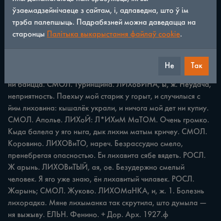
СМОЛ. Шилы. Я лихувала, лихувала пъ карови, ды што ж 
ўзаемадзейнічаеце з сайтам, і, адпаведна, што ў ім
ты зделыиш! КАРД. Бельчевицы; ГЛИНК- Совкино, РОСЛ. 
трэба палепшыць. Падрабязней можна даведацца на
Жарынь, СМОЛ. Аполье. + СРНГ, 17. Ср. моркотить. 2. 
старонцы
Палітыка выкарыстання файлаў cookie
.
Переносить сильную физическую боль. У притсидатиля рак 
быу, как жа ён лихувау! ДОР. Михайловка. Жывот у ей 
балить, тык ина лихуить, кричить. ГЛИНК Совкино. 
Не
Так
ЛИХОВеД, а, м. Отчаянный. А ён такой лнхавет, ничогъчки 
ни баицца. СМОЛ. Туринщина. ЛИХоВИНА, ы, ж. Неудача, 
неприятность. Паехыу мой старик у горыт, и случилыся с 
йим лиховина: кышалёк украли, и ничога мой дет ни купиу. 
СМОЛ. Аполье. ЛИХоЙ: Л*ИХиМ МаТОМ. Очень громко. 
Кыда балела у яго ныга, дык лихим матым кричеу. СМОЛ. 
Коровино. ЛИХОВиТО, нареч. Безрассудно смело, 
пренебрегая опасностью. Ен лихавита сябе вядеть. РОСЛ. 
Ж арынь. ЛИХОВиТЫЙ, ая, ое. Безудержно смелый 
человек. Я яго уже знаю, ён лихавитый чилавек. РОСЛ. 
Жарынь; СМОЛ. Жуково. ЛИХОМаНКА, и, ж. 1. Болезнь 
лихорадка. Мяне лихыманка так скрутила, што думыла — 
ня выжыву. ЕЛЬН. Фенино. + Дор. Арх. 1927.ф 