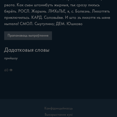
рвота. Как съем штонибуть жырныя, тък сразу лихъсь 
бярёть. РОСЛ. Жарынь. ЛИХоТЬЕ, я, с. Болезнь. Лихоттятъ 
приключилъсь. КАРД. Соловьёве. И што зъ лихоття нъ мяне 
ныпала! СМОЛ. Смугулино; ДЕМ. Юшково
Прапанаваць выпраўленне
Дадатковыя словы
прнйшоу
60 👁
Канфідэнцыйнасць
Выкарыстанне кукі