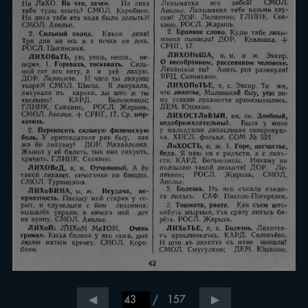
/
157
◀
▶