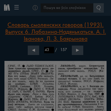
☰
ⓘ
Словарь смоленских говоров (1993).
Выпуск 6. Лабазина-Надянькаться. А. І.
Іванова, Л. З. Баярынава
/
157
◀
▶