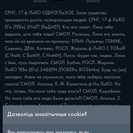
СРНГ, 17.ф ЛиХО ОДНОГЛаЗОЕ. Злое существо 
громадного роста, пожирающее людей. СРНГ, 17.ф ЛиХО 
ЕГо (ТЕБя) ЗНаЕТ (ВеДАЕТ). Кто его зиает. Лиха тябе 
ведыить, што табе нада! СМОЛ. Роскошь. Лиха яго знаить, 
чаго ён ка времини ни прнишоу. ЕЛЬН. Лукьяны; ГЛИНК,. 
Совкино, ДЕМ. Хотеево, РОСЛ. Жарынь.ф ЛиХО С ТОБоЙ 
(С НиМ, С ВаМИ, С НиМИ). Пусть -будет так, ладно. Лиха 
с йим, пусь пъкричить. СМОЛ. Бабни; РОСЛ. Жарынь. 
ЛиХО ТЕБя (ЕГо) ЗАБЕРИ (ПОБЕРи, ВОЗЬМи). Будь ты (он) 
неладен. Апять ня слухыисся, лиха тябе зыбяри, неслуха 
такога! СМОЛ. Аполье; Х.-Ж. Канютино.ф На ЛиХО. На 
что, зачем. На лиха табе туды ехыть? СМОЛ. Коробино. 
На лиха табе ета нада была делыть?! СМОЛ. Аполье. 2. 
Сильный холод. Какоя лиха! Три дни ни есь и с печки ни 
лесь. РОСЛ. Цыгановка. ЛИХОВаТЬ, ую, уешь, несов., 
Дазволіць аналітычныя cookie?
неперех. 1. Горевать, тосковать. Сядьмой гот яго нету, а я 
усё лихую. ДОР. Лелявино. И чаго ты лихуиш зъзря?! 
Яны дапамагаюць нам зразумець, як вы