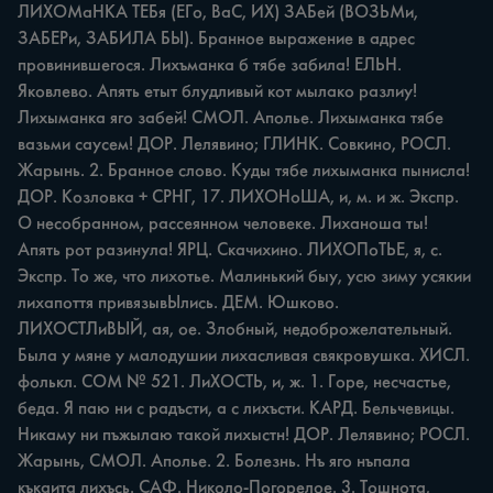
ЛИХОМаНКА ТЕБя (ЕГо, ВаС, ИХ) ЗАБей (ВОЗЬМи, 
ЗАБЕРи, ЗАБИЛА БЫ). Бранное выражение в адрес 
провинившегося. Лихъманка б тябе забила! ЕЛЬН. 
Яковлево. Апять етыт блудливый кот мылако разлиу! 
Лихыманка яго забей! СМОЛ. Аполье. Лихыманка тябе 
вазьми саусем! ДОР. Лелявино; ГЛИНК. Совкино, РОСЛ. 
Жарынь. 2. Бранное слово. Куды тябе лихыманка пынисла! 
ДОР. Козловка + СРНГ, 17. ЛИХОНоША, и, м. и ж. Экспр. 
О несобранном, рассеянном человеке. Лиханоша ты! 
Апять рот разинула! ЯРЦ. Скачихино. ЛИХОПоТЬЕ, я, с. 
Экспр. То же, что лихотье. Малинький быу, усю зиму усякии 
лихапоття привязывЫлись. ДЕМ. Юшково. 
ЛИХОСТЛиВЫЙ, ая, ое. Злобный, недоброжелательный. 
Была у мяне у малодушии лихасливая свякровушка. ХИСЛ. 
фолькл. СОМ № 521. ЛиХОСТЬ, и, ж. 1. Горе, несчастье, 
беда. Я паю ни с радъсти, а с лихъсти. КАРД. Бельчевицы. 
Никаму ни пъжылаю такой лихыстн! ДОР. Лелявино; РОСЛ. 
Жарынь, СМОЛ. Аполье. 2. Болезнь. Нъ яго нъпала 
къкаита лихъсь. САФ. Николо-Погорелое. 3. Тошнота, 