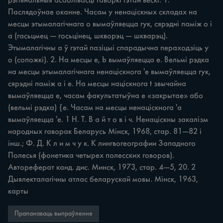
рэгіянальныя асаблівасці гаворкі гэтай вёскі. 1. 
Паслядоўнае оканне. Часам у ненаціскных складах на 
месцы этымалагічнага о вымаўляецца гук, сярэдні паміж о i 
а (гасьцмец — госьцінец, шкворэц — шкварэц). 
Этымалагічны a ў гэтай пазіцыі спарадычна пераходзіць у 
о (сопожкі). 2. На месцы e, Ь вымаўляецца e. Вельмі рэдка 
на месцы этымалагічнага ненаціскнога 'e вымаўляецца гук, 
сярэдні паміж a i e. На месцы націскнога t звычайна 
вымаўляецца e, часам факультатыўна e «закрытае» або 
(вельмі рэдка) {е. Часам на месцы ненаціскнога 'a 
вымаўляецца 'e. 1 H. T. В a й т о в i ч. Ненаціскны закалізм 
народных гаворак Беларусь Мінск, 1968, стар. 81—82 i 
інш.; Ф. Д. К л и м ч у к. К лингвогеографии Западного 
Полесья (фонетика четырех полесских говоров). 
Автореферат канд. дис. Минск, 1973, стар. 4—5, 20. 2 
Дыялекталагічны атлас беларускай мовы. Мінск, 1963, 
карты
Прапанаваць выпраўленне