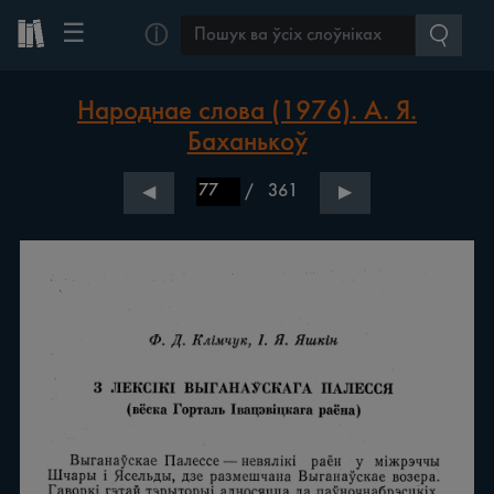
☰
ⓘ
Народнае слова (1976). А. Я.
Баханькоў
/
361
◀
▶