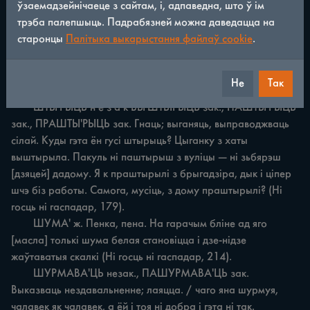
ўзаемадзейнічаеце з сайтам, і, адпаведна, што ў ім
/
361
◀
▶
трэба палепшыць. Падрабязней можна даведацца на
старонцы
Палітыка выкарыстання файлаў cookie
.
ШТОГО'ДУ прысл. Штогод, кожны год. Штогоду 
зношвалася ў Зубрыцкага на гэтай рабоце моцная 
Не
Так
дубовая лінейка (Нядоля Заблоцкіх, 242).

	ШТЫ'РЫЦЬ н е з а к ВЫ'ШТЬІРЫЦЬ зак., ПАШТЫ'РЫЦЬ 
зак., ПРАШТЫ'РЫЦЬ зак. Гнаць; выганяць, выправоджваць 
сілай. Куды гэта ён гусі штырыць? Цыганку з хаты 
выштырыла. Пакуль ні паштырыш з вуліцы — ні зьбярэш 
[дзяцей] дадому. Я к праштырылі з брыгадзіра, дык i ціпер 
шчэ біз работы. Самога, мусіць, з дому праштырылі? (Hi 
госць ні гаспадар, 179).

	ШУМА' ж. Пенка, пена. На гарачым бліне ад яго 
[масла] толькі шума белая становіцца i дзе-нідзе 
жаўтаватыя скалкі (Hi госць ні гаспадар, 214).

	ШУРМАВА'ЦЬ незак., ПАШУРМАВА'ЦЬ зак. 
Выказваць нездавальненне; лаяцца. / чаго яна шурмуя, 
чалавек як чалавек, a ёй i тоя ні добра i гэта ні так. 