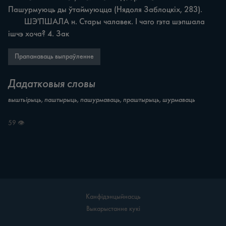
Пашурмуюць ды ўтаймуюцца (Нядоля Заблоцкіх, 283).

	ШЭ'ПШАЛА н. Стары чалавек. I чаго гэта шэпшала 
ішчэ хоча? 4. Зак
Прапанаваць выпраўленне
Дадатковыя словы
выштьірыць, паштырыць, пашурмаваць, праштырыць, шурмаваць
59 👁
Канфідэнцыйнасць
Выкарыстанне кукі