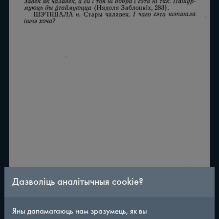
Дазволіць аналітычныя cookie?
Яны дапамагаюць нам зразумець, як вы