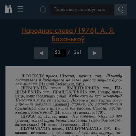
☰
ⓘ
Народнае слова (1976). А. Я.
Баханькоў
/
361
◀
▶