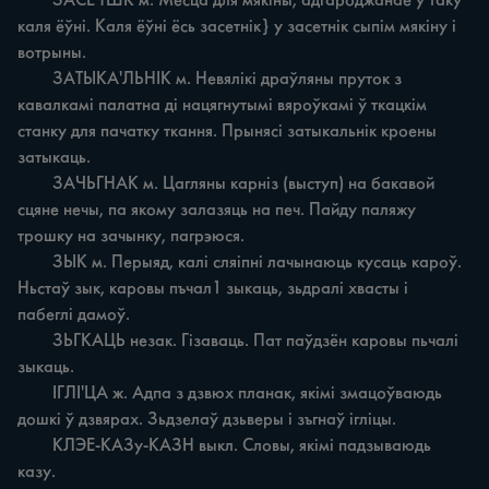
	ЗАСЕ'ТШК м. Месца для мякіны, адгароджанае ў таку 
каля ёўні. Каля ёўні ёсь засетнік} у засетнік сыпім мякіну i 
вотрыны.

	ЗАТЫКА'ЛЬНІК м. Невялікі драўляны пруток з 
кавалкамі палатна ді нацягнутымі вяроўкамі ў ткацкім 
станку для пачатку ткання. Прынясі затыкальнік кроены 
затыкаць.

	ЗАЧЬГНАК м. Цагляны карніз (выступ) на бакавой 
сцяне нечы, па якому залазяць на печ. Пайду паляжу 
трошку на зачынку, пагрэюся.

	ЗЫК м. Перыяд, калі сляіпні лачынаюць кусаць кароў. 
Ньстаў зык, каровы пъчал1 зыкаць, зьдралі хвасты i 
пабеглі дамоў.

	ЗЬГКАЦЬ незак. Гізаваць. Пат паўдзён каровы пьчалі 
зыкаць.

	ІГЛІ'ЦА ж. Адпа з дзвюх планак, якімі змацоўваюдь 
дошкі ў дзвярах. Зьдзелаў дзьверы i зъгнaў ігліцы.

	КЛЭЕ-КАЗу-КАЗН выкл. Словы, якімі падзываюдь 
казу.
