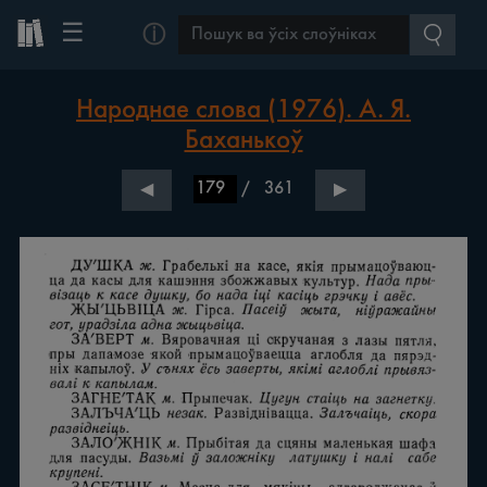
☰
ⓘ
Народнае слова (1976). А. Я.
Баханькоў
/
361
◀
▶