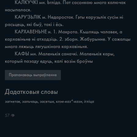
	КАЛКУЧКІ мн. Ьгліда. Пат сасонкаю многа калючак 
насыпалася.

	КАРУ'ЗЬЛІК м. Недаростак. Гэты карузьлік сусім ні 
расьцець, які быў, такі i ёсь.

	КАРХАВЕНЬНЕ н. 1. Макрота. Къшлящь чалавек, а 
кархавіньне ні атходзіць. 2. зборн. Жабурынне. У сажалцы 
многа ляжыць лягушкінага кархавіньня.

	КАФЫ мн. Маленькія саначкі. Маленькія кары, 
который пазаду едуць, калі возім броўны
Прапанаваць выпраўленне
Дадатковыя словы
загнетак, залъчаць, засетшк, клэе-каз^-казн, ігліца
57 👁